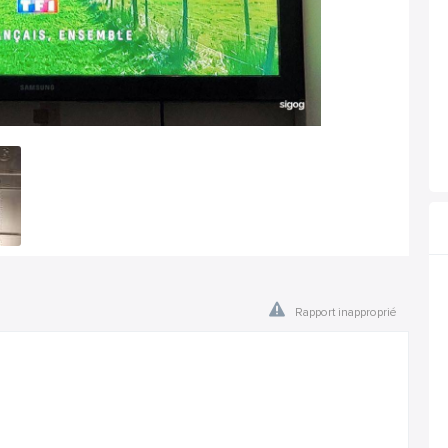
Rapport inapproprié