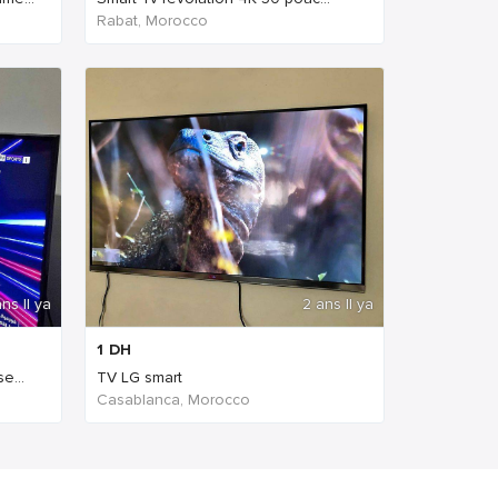
Rabat, Morocco
ns Il ya
2 ans Il ya
1
DH
e...
TV LG smart
Casablanca, Morocco