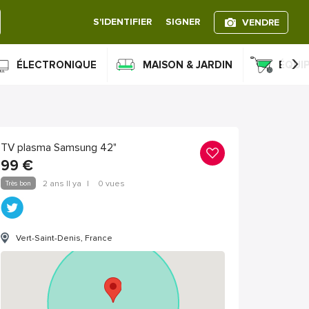
S'IDENTIFIER
SIGNER
VENDRE
›
ÉLECTRONIQUE
MAISON & JARDIN
ÉQUI
TV plasma Samsung 42"
99
€
Très bon
2 ans Il ya
|
0 vues
Vert-Saint-Denis, France