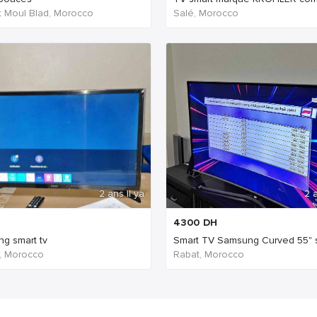
 Moul Blad, Morocco
Salé, Morocco
2 ans Il ya
2 a
4300
DH
g smart tv
Smart TV Samsung Curved 55" s
, Morocco
Rabat, Morocco