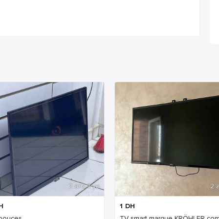
2 ans Il ya
2 a
H
1
DH
pouces
TV smart marque KRÖHLER com