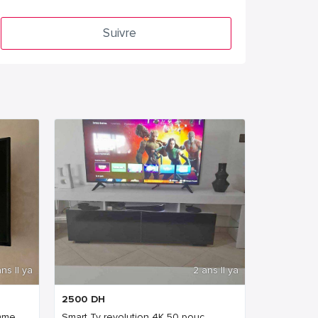
Suivre
ns Il ya
2 ans Il ya
2500
DH
me...
Smart Tv revolution 4K 50 pouc...