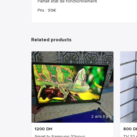
Parfait état de fonctionnement.
Prix : 99€
Related products
2 ans Il ya
1200
DH
800
D
Smart tv Samsung 32pouc
TV 32 