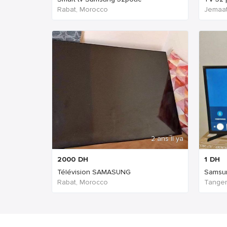
Rabat, Morocco
Jemaat
2 ans Il ya
2000
DH
1
DH
Télévision SAMASUNG
Samsun
Rabat, Morocco
Tanger