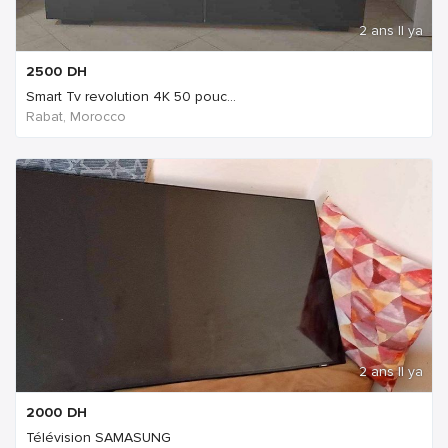
2 ans Il ya
2500
DH
Smart Tv revolution 4K 50 pouc...
Rabat, Morocco
2 ans Il ya
2000
DH
Télévision SAMASUNG