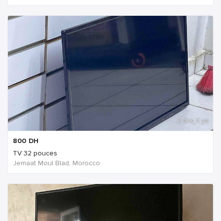
2 ans Il ya
800
DH
TV 32 pouces
Jemaat Moul Blad, Morocco