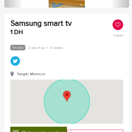
Samsung smart tv
1
DH
0
goûts
Très bon
2 ans Il ya
|
0 views
Tanger, Morocco