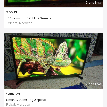
2 ans Il ya
900
DH
TV Samsung 32" FHD Série 5
Temara, Morocco
2 ans Il ya
1200
DH
Smart tv Samsung 32pouc
Rabat, Morocco