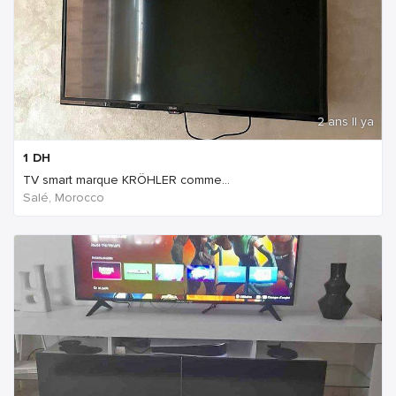
2 ans Il ya
1
DH
TV smart marque KRÖHLER comme...
Salé, Morocco