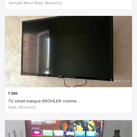
Jemaat Moul Blad, Morocco
2 ans Il ya
1
DH
TV smart marque KRÖHLER comme...
Salé, Morocco