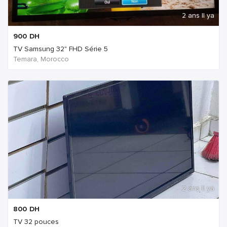
2 ans Il ya
900
DH
TV Samsung 32" FHD Série 5
Temara, Morocco
2 ans Il ya
800
DH
TV 32 pouces