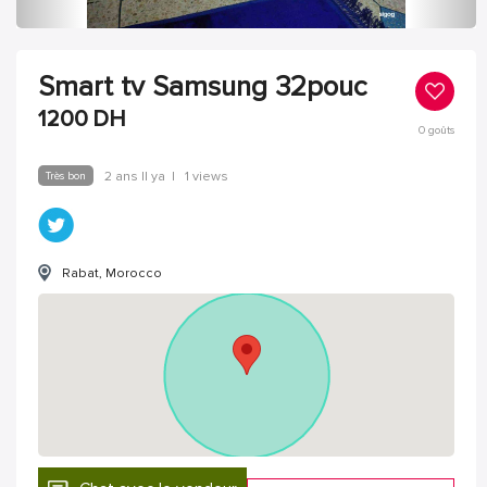
Smart tv Samsung 32pouc
1200
DH
0
goûts
Très bon
2 ans Il ya
|
1 views
Rabat, Morocco