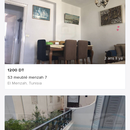
2 ans Il ya
1200
DT
S3 meublé menzah 7
El Menzah, Tunisia