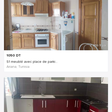
2 ans Il ya
1050
DT
S1 meublé avec place de parki...
Ariana, Tunisia