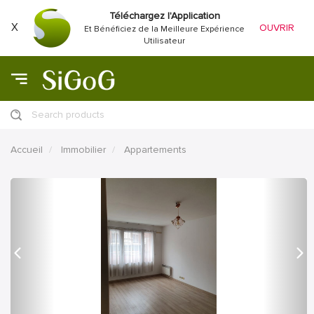
Téléchargez l'Application
X
OUVRIR
Et Bénéficiez de la Meilleure Expérience
Utilisateur
Search products
Accueil
Immobilier
Appartements
précédent
Proc