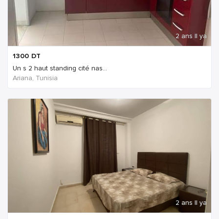
2 ans Il ya
1300
DT
Un s 2 haut standing cité nas...
Ariana, Tunisia
2 ans Il ya