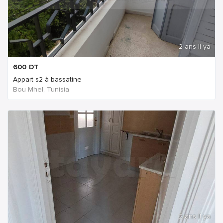
2 ans Il ya
600
DT
Appart s2 à bassatine
Bou Mhel, Tunisia
2 ans Il ya