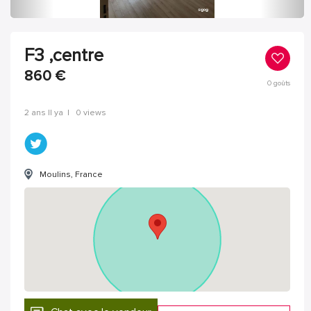
F3 ,centre
860
€
0
goûts
2 ans Il ya
|
0 views
Moulins, France