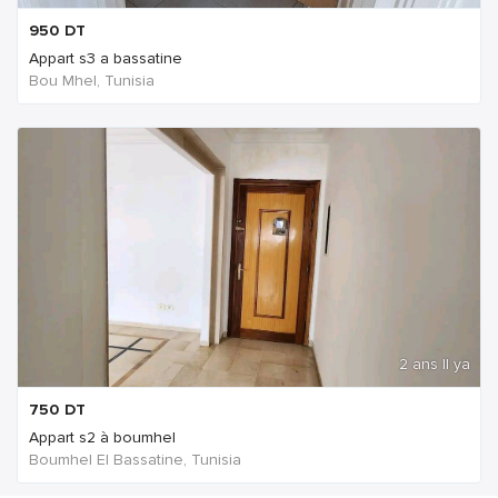
950
DT
Appart s3 a bassatine
Bou Mhel, Tunisia
2 ans Il ya
750
DT
Appart s2 à boumhel
Boumhel El Bassatine, Tunisia