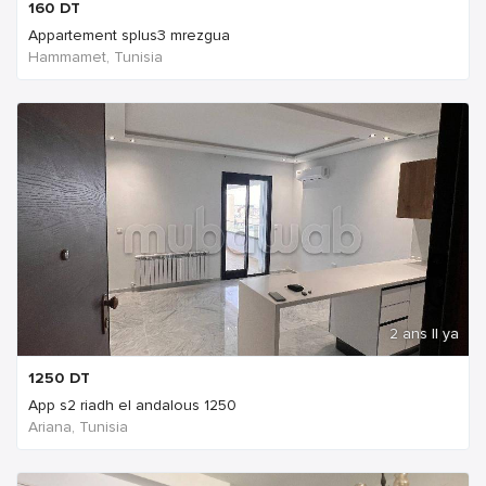
160
DT
Appartement splus3 mrezgua
Hammamet, Tunisia
2 ans Il ya
1250
DT
App s2 riadh el andalous 1250
Ariana, Tunisia