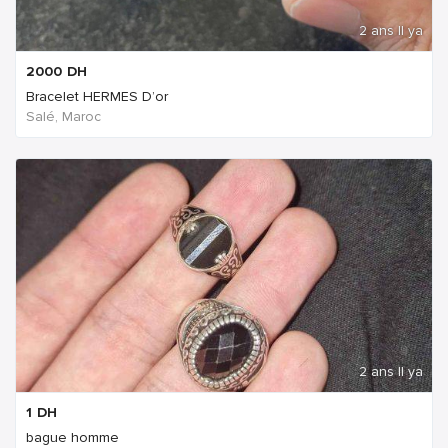
2 ans Il ya
2000
DH
Bracelet HERMES D’or
Salé, Maroc
2 ans Il ya
1
DH
bague homme