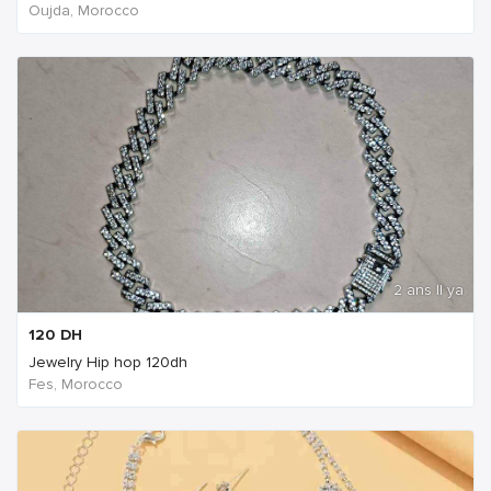
Oujda, Morocco
2 ans Il ya
120
DH
Jewelry Hip hop 120dh
Fes, Morocco