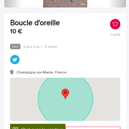
Boucle d'oreille
10
€
0
goûts
Neuf
2 ans Il ya
|
0 views
Champigny-sur-Marne, France