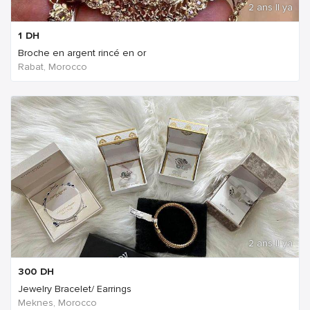
2 ans Il ya
1
DH
Broche en argent rincé en or
Rabat, Morocco
2 ans Il ya
300
DH
Jewelry Bracelet/ Earrings
Meknes, Morocco