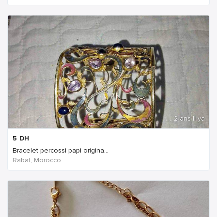
2 ans Il ya
5
DH
Bracelet percossi papi origina...
Rabat, Morocco