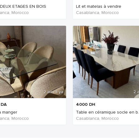
 DEUX ETAGES EN BOIS
Lit et matelas à vendre
anca, Morocco
Casablanca, Morocco
2 ans Il ya
2 a
DA
4000
DH
à manger
Table en céramique socle en b..
anca, Morocco
Casablanca, Morocco