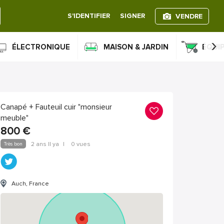
S'IDENTIFIER
SIGNER
VENDRE
›
ÉLECTRONIQUE
MAISON & JARDIN
ÉQUI
Canapé + Fauteuil cuir "monsieur
meuble"
800
€
Très bon
2 ans Il ya
|
0 vues
Auch, France