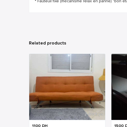
* Fauteuil fixe (mécanisme relax en panne) "bon éta
Related products
2 ans Il ya
1100
DH
1500