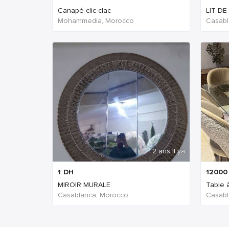
Canapé clic-clac
LIT DE
Mohammedia, Morocco
Casabl
2 ans Il ya
1
DH
12000
MIROIR MURALE
Table 
Casablanca, Morocco
Casabl