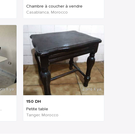
Chambre à coucher à vendre
Casablanca, Morocco
ns Il ya
2 ans Il ya
150
DH
.
Petite table
Tanger, Morocco