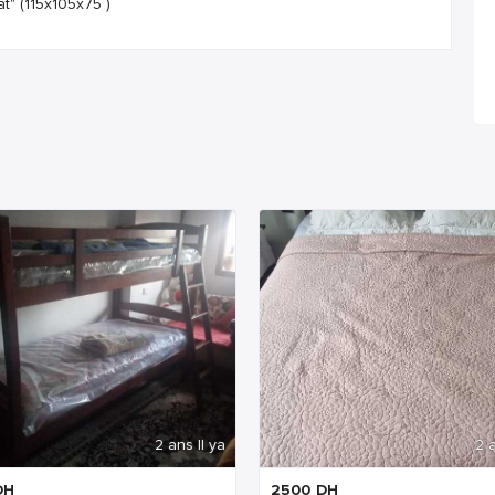
t" (115x105x75 )
2 ans Il ya
2 a
DH
2500
DH