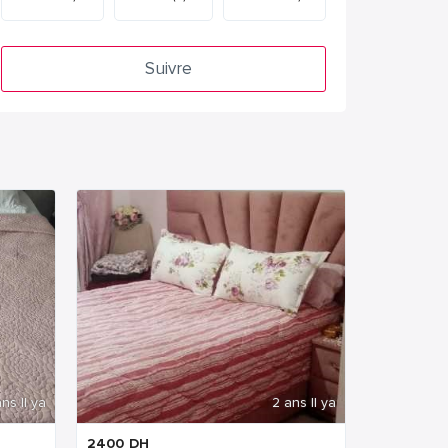
Suivre
ns Il ya
2 ans Il ya
2400
DH