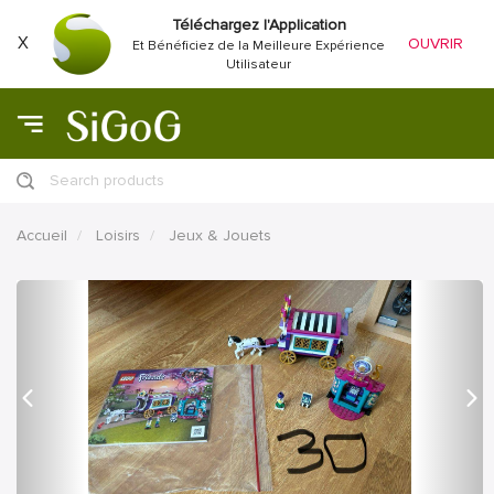
Téléchargez l'Application
X
OUVRIR
Et Bénéficiez de la Meilleure Expérience
Utilisateur
Search products
Accueil
Loisirs
Jeux & Jouets
précédent
Proc