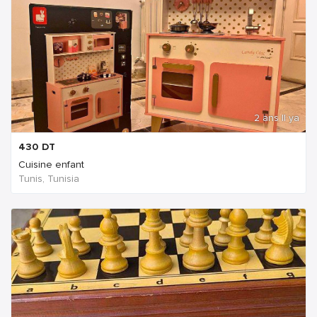
2 ans Il ya
430
DT
Cuisine enfant
Tunis, Tunisia