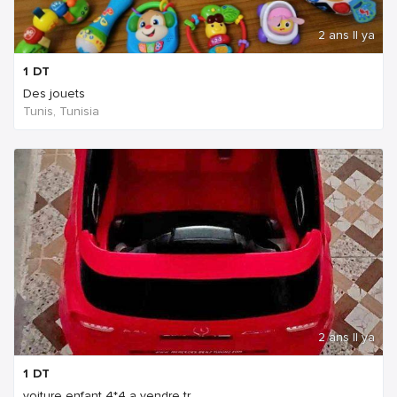
2 ans Il ya
1
DT
Des jouets
Tunis, Tunisia
2 ans Il ya
1
DT
voiture enfant 4*4 a vendre tr...