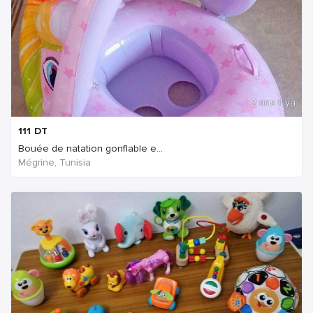
2 ans Il ya
111
DT
Bouée de natation gonflable e...
Mégrine, Tunisia