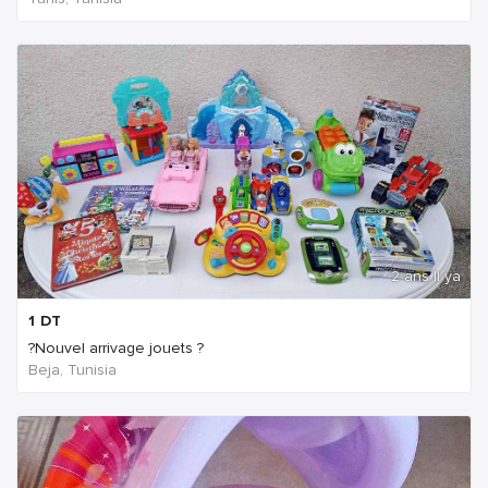
2 ans Il ya
1
DT
?Nouvel arrivage jouets ?
Beja, Tunisia