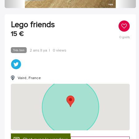
Lego friends
15
€
0
goûts
Très bon
2 ans Il ya
|
0 views
Vairé, France