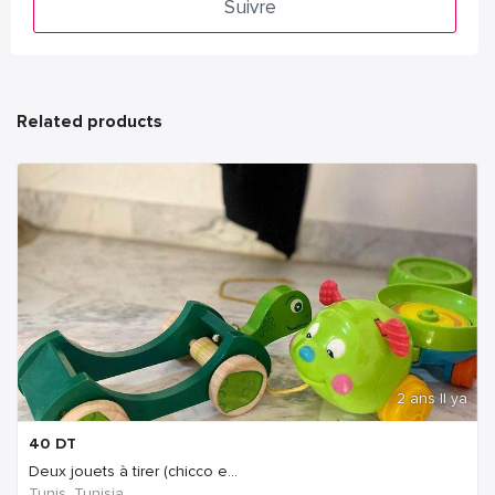
Suivre
Related products
2 ans Il ya
40
DT
Deux jouets à tirer (chicco e...
Tunis, Tunisia