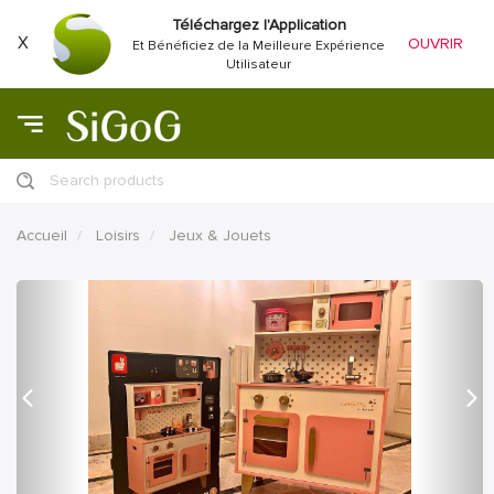
Téléchargez l'Application
X
OUVRIR
Et Bénéficiez de la Meilleure Expérience
Utilisateur
Search products
Accueil
Loisirs
Jeux & Jouets
précédent
Proc