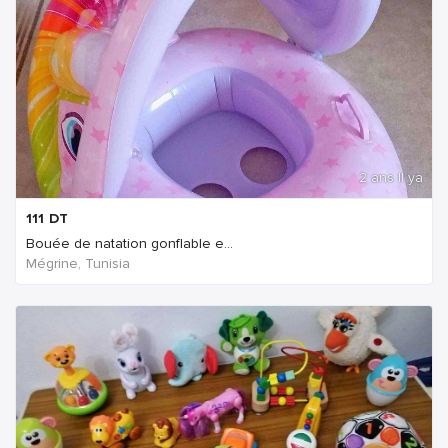
2 ans Il ya
111
DT
Bouée de natation gonflable e...
Mégrine, Tunisia