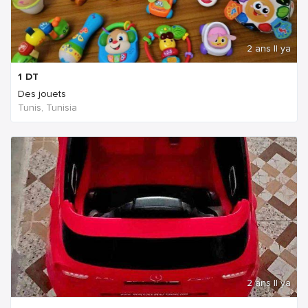
2 ans Il ya
1
DT
Des jouets
Tunis, Tunisia
2 ans Il ya