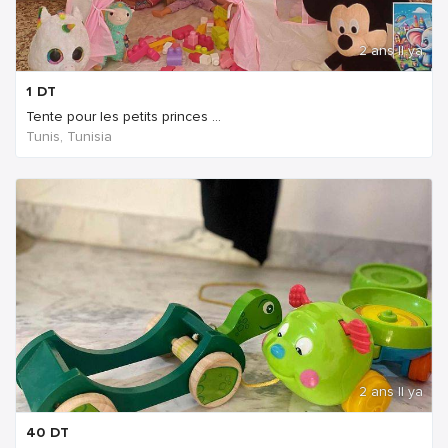
2 ans Il ya
1
DT
Tente pour les petits princes ...
Tunis, Tunisia
2 ans Il ya
40
DT