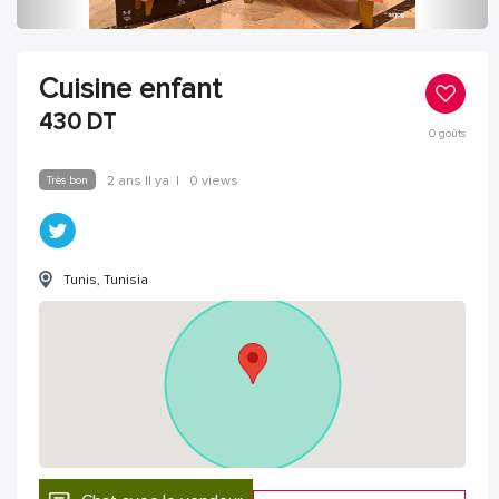
Cuisine enfant
430
DT
0
goûts
Très bon
2 ans Il ya
|
0 views
Tunis, Tunisia