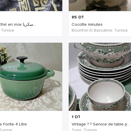
2 ans Il ya
2 a
85
DT
Set de thé en inox سكريا...
Cocotte minutes
 Tunisia
Boumhel El Bassatine, Tunisia
2 ans Il ya
2 a
1
DT
e Fonte 4 Litre
Vintage ? ? Service de table p...
Tunisia
Tunis, Tunisia