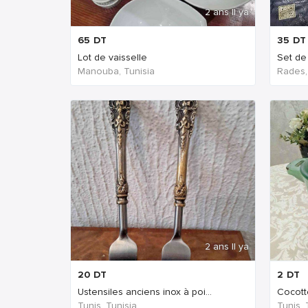
2 ans Il ya
65
DT
35
DT
Lot de vaisselle
Manouba, Tunisia
Rades,
2 ans Il ya
20
DT
2
DT
Ustensiles anciens inox à poi...
Cocott
Tunis, Tunisia
Tunis, 