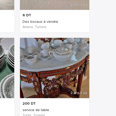
ns Il ya
2 ans Il ya
6
DT
Des bocaux à vendre
Ariana, Tunisia
ns Il ya
2 ans Il ya
200
DT
service de table
Tunis, Tunisia