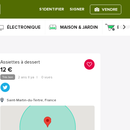
S'IDENTIFIER
SIGNER
VENDRE
›
ÉLECTRONIQUE
MAISON & JARDIN
ÉQUI
Assiettes à dessert
12
€
Très bon
2 ans Il ya
|
0 vues
Saint-Martin-du-Tertre, France