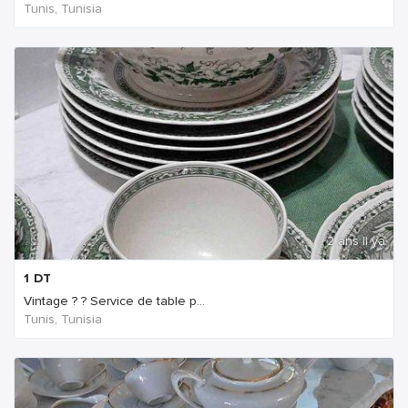
Tunis, Tunisia
2 ans Il ya
1
DT
Vintage ? ? Service de table p...
Tunis, Tunisia