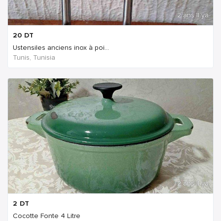
2 ans Il ya
20
DT
Ustensiles anciens inox à poi...
Tunis, Tunisia
2 ans Il ya
2
DT
Cocotte Fonte 4 Litre