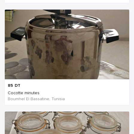
2 ans Il ya
85
DT
Cocotte minutes
Boumhel El Bassatine, Tunisia