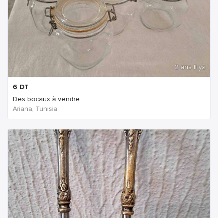
2 ans Il ya
6
DT
Des bocaux à vendre
Ariana, Tunisia