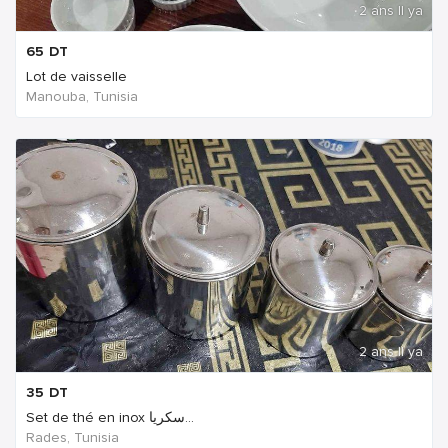
2 ans Il ya
65
DT
Lot de vaisselle
Manouba, Tunisia
2 ans Il ya
35
DT
Set de thé en inox سكريا...
Rades, Tunisia