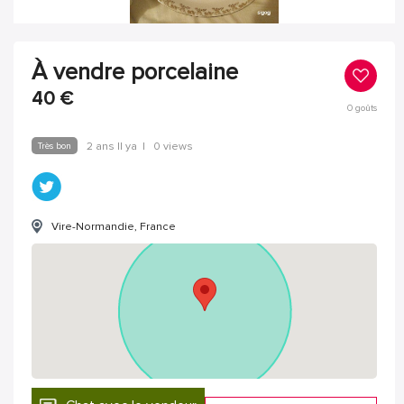
À vendre porcelaine
40
€
0
goûts
Très bon
2 ans Il ya
|
0 views
Vire-Normandie, France