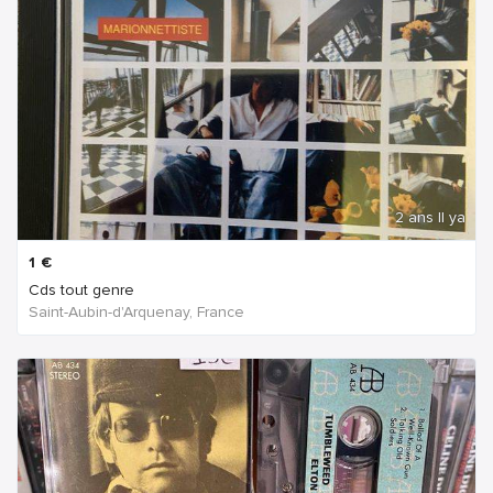
2 ans Il ya
1
€
Cds tout genre
Saint-Aubin-d'Arquenay, France