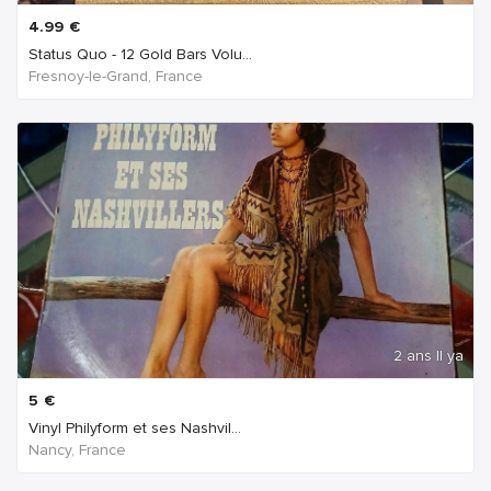
4.99
€
Status Quo - 12 Gold Bars Volu...
Fresnoy-le-Grand, France
2 ans Il ya
5
€
Vinyl Philyform et ses Nashvil...
Nancy, France