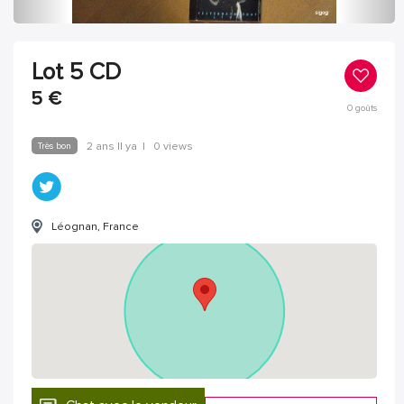
Lot 5 CD
5
€
0
goûts
Très bon
2 ans Il ya
|
0 views
Léognan, France