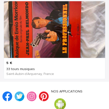
2 ans Il ya
5
€
33 tours musiques
Saint-Aubin-d'Arquenay, France
NOS APPLICATIONS