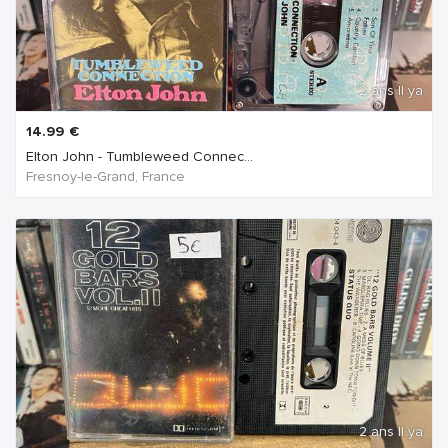
2 ans Il ya
14.99
€
Elton John - Tumbleweed Connec...
Fresnoy-le-Grand, France
2 ans Il ya