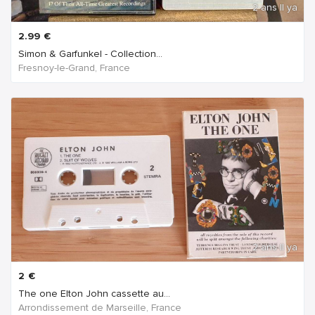
2 ans Il ya
2.99
€
Simon & Garfunkel - Collection...
Fresnoy-le-Grand, France
2 ans Il ya
2
€
The one Elton John cassette au...
Arrondissement de Marseille, France