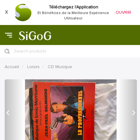
Téléchargez l'Application
X
OUVRIR
Et Bénéficiez de la Meilleure Expérience
Utilisateur
Search products
Accueil
Loisirs
CD Musique
précédent
Proc