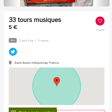
33 tours musiques
5
€
0
goûts
Bon
2 ans Il ya
|
0 views
Saint-Aubin-d'Arquenay, France