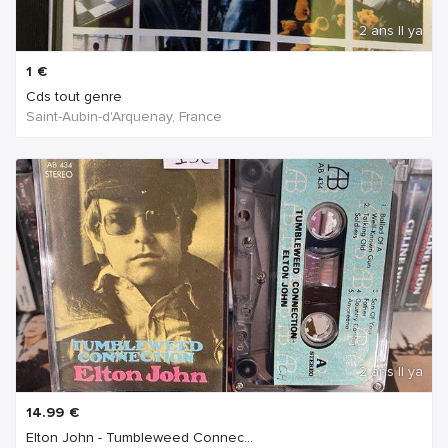
2 ans Il ya
1
€
Cds tout genre
Saint-Aubin-d'Arquenay, France
2 ans Il ya
14.99
€
Elton John - Tumbleweed Connec...