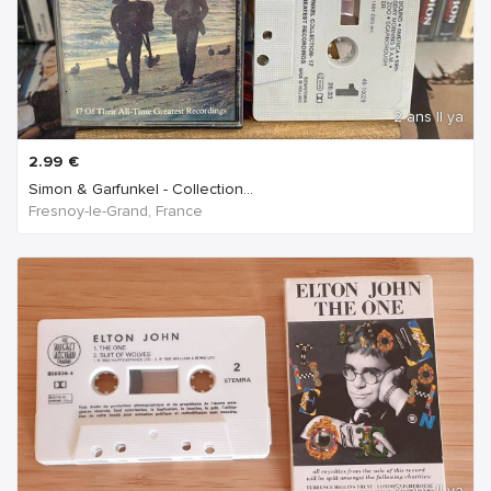
2 ans Il ya
2.99
€
Simon & Garfunkel - Collection...
Fresnoy-le-Grand, France
2 ans Il ya