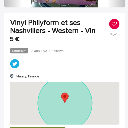
Vinyl Philyform et ses
Nashvillers - Western - Vin
0
goûts
5
€
Satisfaisant
2 ans Il ya
|
1 views
Nancy, France