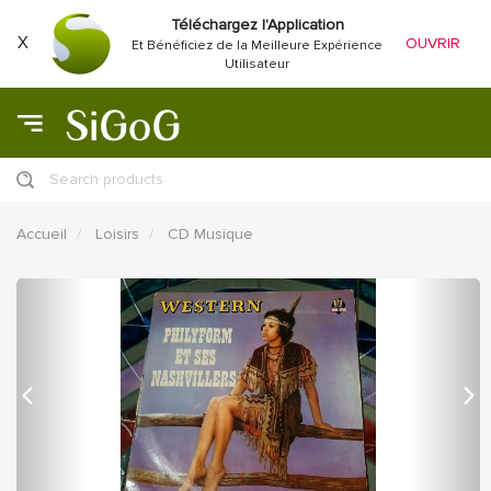
Téléchargez l'Application
X
OUVRIR
Et Bénéficiez de la Meilleure Expérience
Utilisateur
Search products
Accueil
Loisirs
CD Musique
précédent
Proc