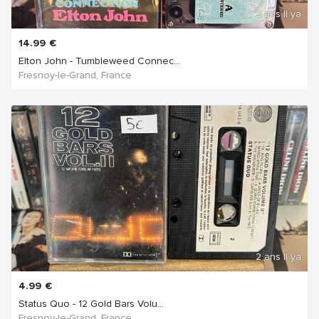
2 ans Il ya
14.99
€
Elton John - Tumbleweed Connec...
Fresnoy-le-Grand, France
2 ans Il ya
4.99
€
Status Quo - 12 Gold Bars Volu...
Fresnoy-le-Grand, France