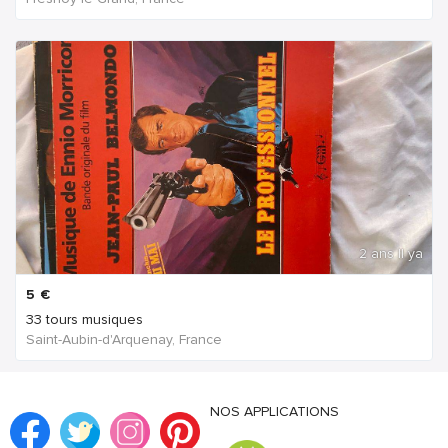
2 ans Il ya
5
€
33 tours musiques
Saint-Aubin-d'Arquenay, France
NOS APPLICATIONS