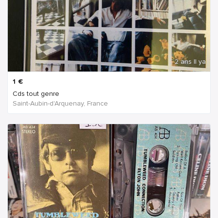
2 ans Il ya
1
€
Cds tout genre
Saint-Aubin-d'Arquenay, France