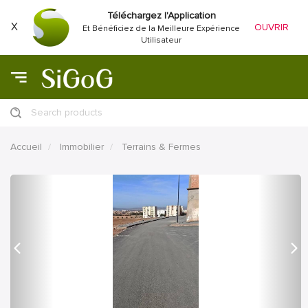
Téléchargez l'Application
X
OUVRIR
Et Bénéficiez de la Meilleure Expérience
Utilisateur
Search products
Accueil
Immobilier
Terrains & Fermes
précédent
Proc