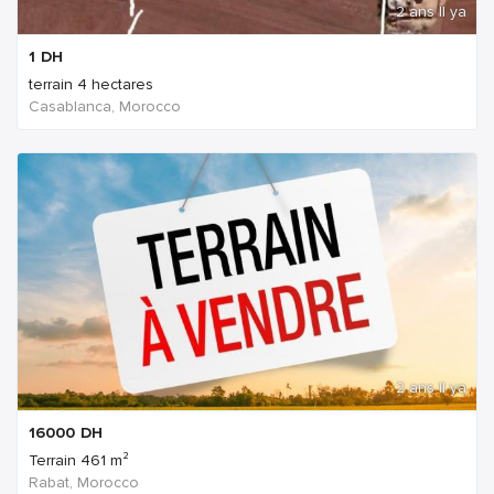
2 ans Il ya
1
DH
terrain 4 hectares
Casablanca, Morocco
2 ans Il ya
16000
DH
Terrain 461 m²
Rabat, Morocco