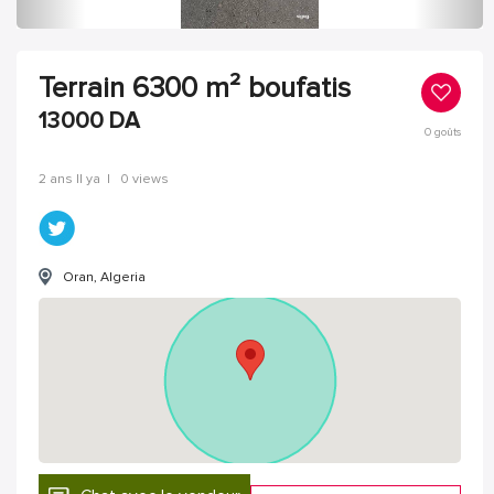
Terrain 6300 m² boufatis
13000
DA
0
goûts
2 ans Il ya
|
0 views
Oran, Algeria