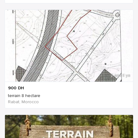
2 ans Il ya
900
DH
terrain 8 hectare
Rabat, Morocco