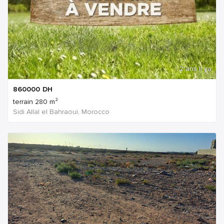
2 ans Il ya
860000
DH
terrain 280 m²
Sidi Allal el Bahraoui, Morocco