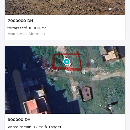
2 ans Il ya
7000000
DH
terrain titré 10000 m²
Marrakesh, Morocco
2 ans Il ya
900000
DH
Vente terrain 92 m² à Tanger