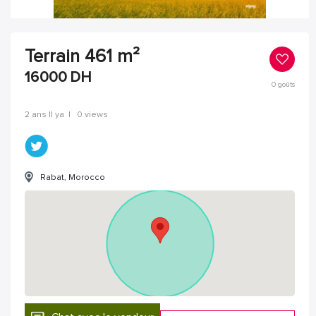
Terrain 461 m²
16000
DH
0
goûts
2 ans Il ya
|
0 views
Rabat, Morocco