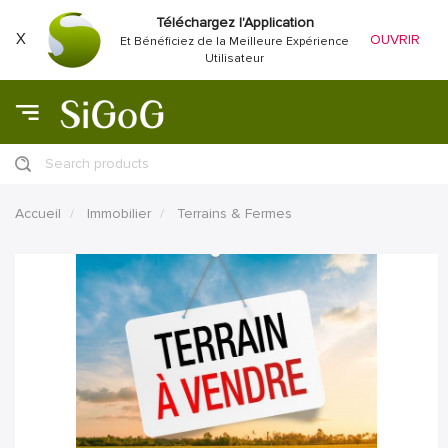
Téléchargez l'Application
X
OUVRIR
Et Bénéficiez de la Meilleure Expérience
Utilisateur
Search products
Accueil
Immobilier
Terrains & Fermes