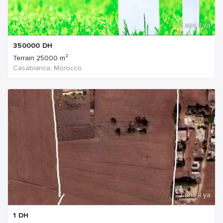
2 ans Il ya
350000
DH
Terrain 25000 m²
Casablanca, Morocco
2 ans Il ya
1
DH