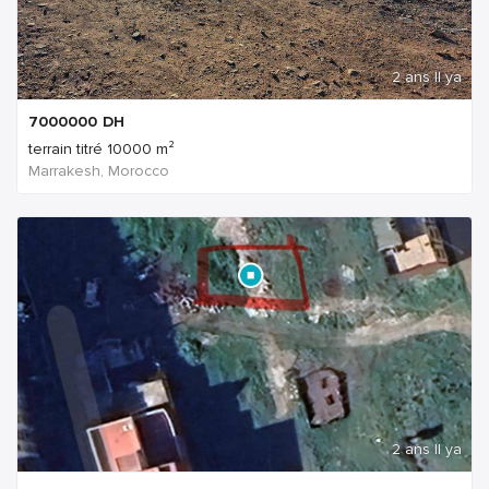
2 ans Il ya
7000000
DH
terrain titré 10000 m²
Marrakesh, Morocco
2 ans Il ya