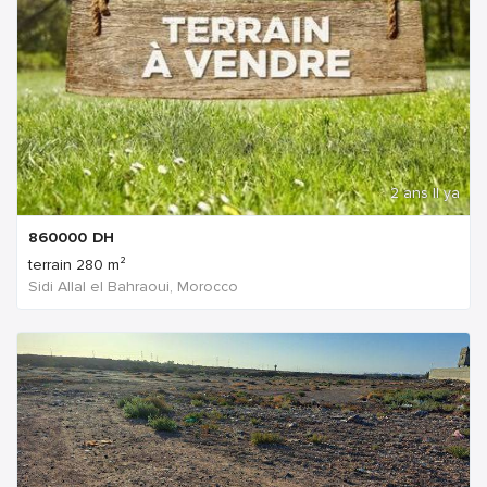
2 ans Il ya
860000
DH
terrain 280 m²
Sidi Allal el Bahraoui, Morocco