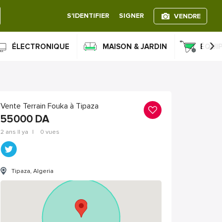
S'IDENTIFIER
SIGNER
VENDRE
›
ÉLECTRONIQUE
MAISON & JARDIN
ÉQUI
Vente Terrain Fouka à Tipaza
55000
DA
2 ans Il ya
|
0 vues
Tipaza, Algeria