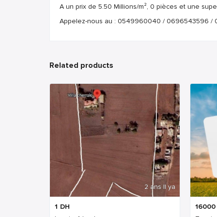
A un prix de 5.50 Millions/m², 0 pièces et une supe
Appelez-nous au : 0549960040 / 0696543596 /
Related products
2 ans Il ya
1
DH
16000