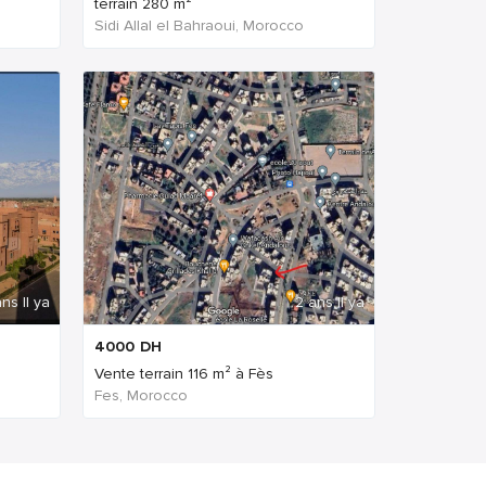
terrain 280 m²
Sidi Allal el Bahraoui, Morocco
ns Il ya
2 ans Il ya
4000
DH
Vente terrain 116 m² à Fès
Fes, Morocco