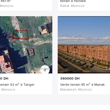
n 461 m²
terrain 8 hectare
 Morocco
Rabat, Morocco
2 ans Il ya
2 a
0
DH
360000
DH
terrain 92 m² à Tanger
Vente terrain 85 m² à Marrak...
, Morocco
Marrakesh, Morocco