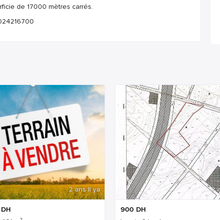
rficie de 17000 mètres carrés.
 024216700
2 ans Il ya
2 a
DH
900
DH