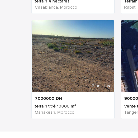
terrain 4 hectares
Terrai
Casablanca, Morocco
Rabat,
2 ans Il ya
7000000
DH
90000
terrain titré 10000 m²
Vente 
Marrakesh, Morocco
Tanger