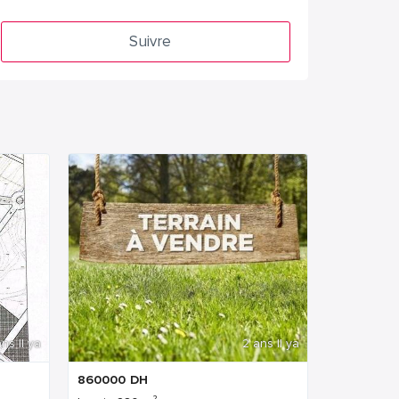
Suivre
ns Il ya
2 ans Il ya
860000
DH