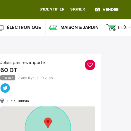
S'IDENTIFIER
SIGNER
VENDRE
›
ÉLECTRONIQUE
MAISON & JARDIN
ÉQUI
Jolies parures importé
60
DT
Très bon
2 ans Il ya
|
0 vues
Tunis, Tunisia