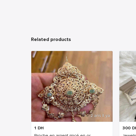
Related products
2 ans Il ya
1
DH
300
D
Broche en argent rincé en or
Jewelry