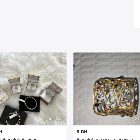
2 ans Il ya
2 a
H
5
DH
 Bracelet/ Earrings
Bracelet percossi papi origina...