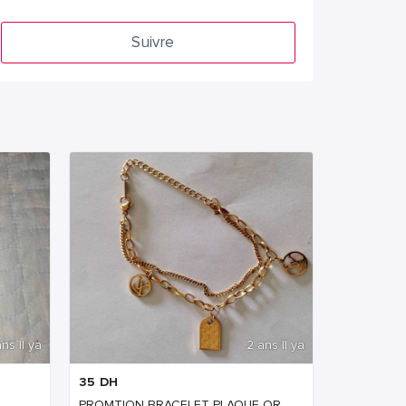
Suivre
ns Il ya
2 ans Il ya
35
DH
PROMTION BRACELET PLAQUE OR