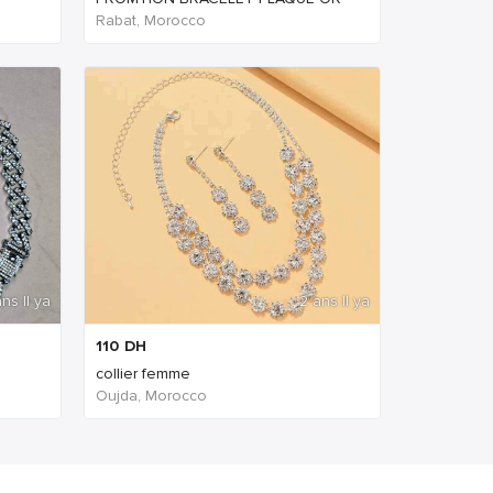
Rabat, Morocco
ns Il ya
2 ans Il ya
110
DH
collier femme
Oujda, Morocco