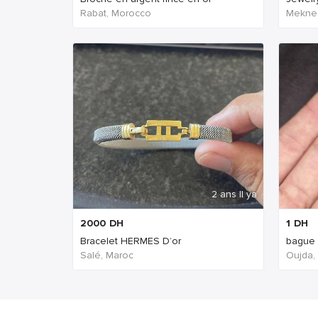
Rabat, Morocco
Mekne
2 ans Il ya
2000
DH
1
DH
Bracelet HERMES D’or
bague
Salé, Maroc
Oujda,