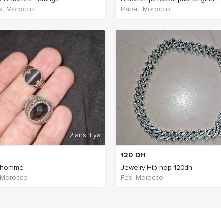
s, Morocco
Rabat, Morocco
2 ans Il ya
2 a
120
DH
 homme
Jewelry Hip hop 120dh
 Morocco
Fes, Morocco