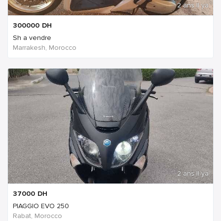
2 ans Il ya
300000
DH
Sh a vendre
Marrakesh, Morocco
2 ans Il ya
37000
DH
PIAGGIO EVO 250
Rabat, Morocco