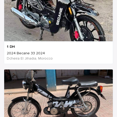
2 ans Il ya
1
DH
2024 Becane 33 2024
Dcheira El Jihadia, Morocco