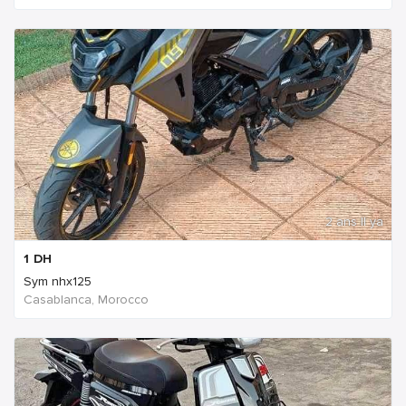
2 ans Il ya
1
DH
Sym nhx125
Casablanca, Morocco