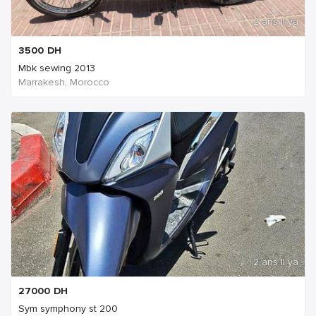
2 ans Il ya
3500
DH
Mbk sewing 2013
Marrakesh, Morocco
2 ans Il ya
27000
DH
Sym symphony st 200