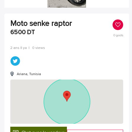
Moto senke raptor
6500
DT
0
goûts
2 ans Il ya
|
0 views
Ariana, Tunisia