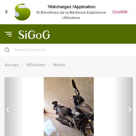
Téléchargez l'Application
X
OUVRIR
Et Bénéficiez de la Meilleure Expérience
Utilisateur
Search products
Accueil
VÉhicules
Motos
précédent
Proc