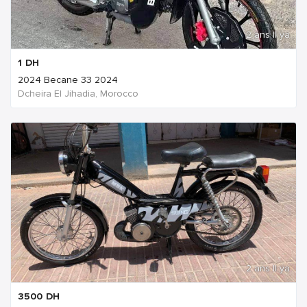
2 ans Il ya
1
DH
2024 Becane 33 2024
Dcheira El Jihadia, Morocco
2 ans Il ya
3500
DH