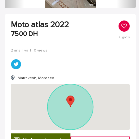
Moto atlas 2022
7500
DH
0
goûts
2 ans Il ya
|
0 views
Marrakesh, Morocco