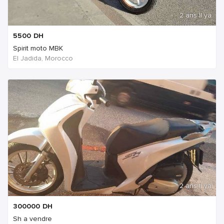
2 ans Il ya
5500
DH
Spirit moto MBK
El Jadida, Morocco
2 ans Il ya
300000
DH
Sh a vendre