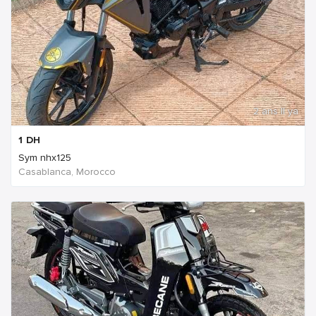
2 ans Il ya
1
DH
Sym nhx125
Casablanca, Morocco