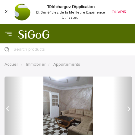
Téléchargez l'Application
X
OUVRIR
Et Bénéficiez de la Meilleure Expérience
Utilisateur
Search products
Accueil
Immobilier
Appartements
précédent
Proc