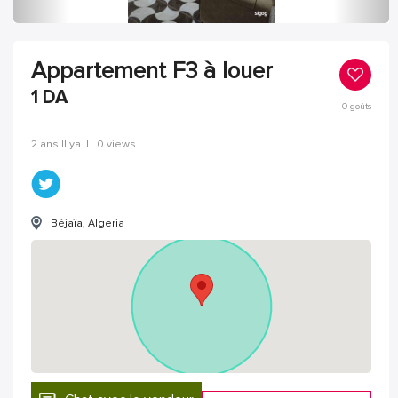
Appartement F3 à louer
1
DA
0
goûts
2 ans Il ya
|
0 views
Béjaïa, Algeria