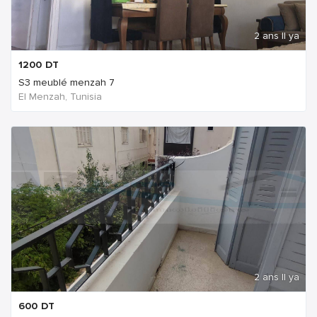
2 ans Il ya
1200
DT
S3 meublé menzah 7
El Menzah, Tunisia
2 ans Il ya
600
DT