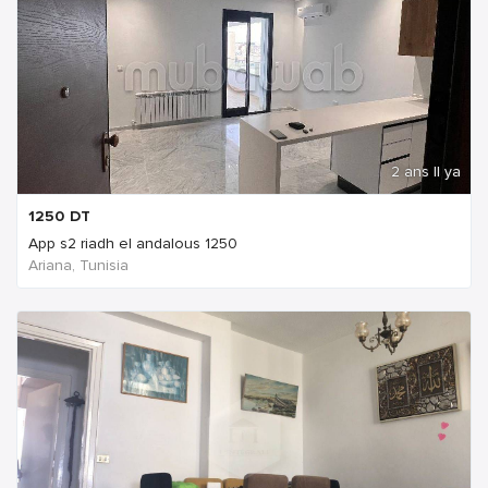
2 ans Il ya
1250
DT
App s2 riadh el andalous 1250
Ariana, Tunisia