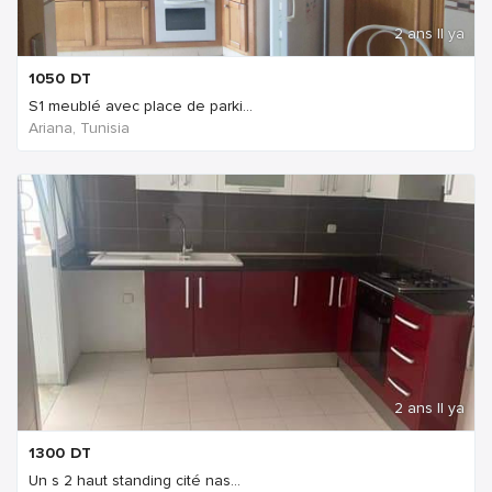
2 ans Il ya
1050
DT
S1 meublé avec place de parki...
Ariana, Tunisia
2 ans Il ya
1300
DT
Un s 2 haut standing cité nas...