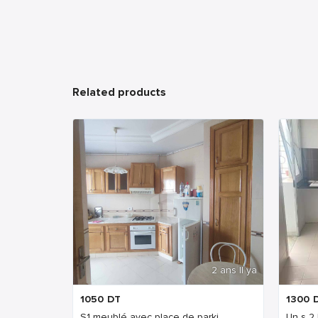
Related products
2 ans Il ya
1050
DT
1300
S1 meublé avec place de parki...
Un s 2 