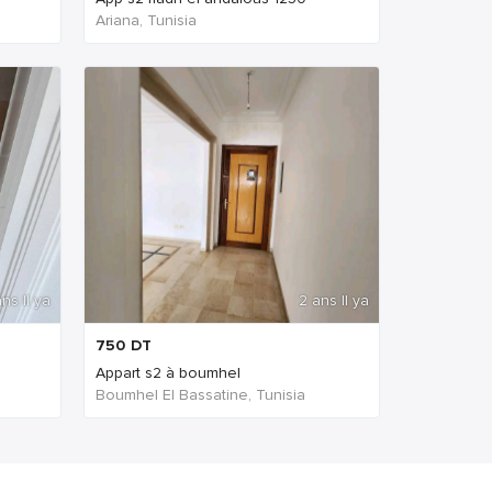
Ariana, Tunisia
ns Il ya
2 ans Il ya
750
DT
Appart s2 à boumhel
Boumhel El Bassatine, Tunisia