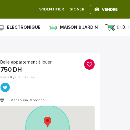
S'IDENTIFIER
SIGNER
VENDRE
›
ÉLECTRONIQUE
MAISON & JARDIN
ÉQUI
Belle appartement à louer
750
DH
2 ans Il ya
|
0 vues
El Mansouria, Morocco