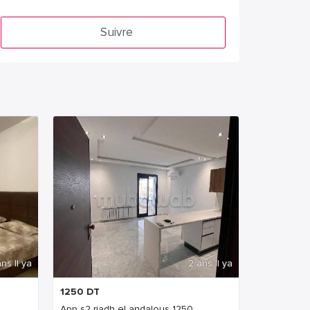
Suivre
ns Il ya
2 ans Il ya
1250
DT
App s2 riadh el andalous 1250