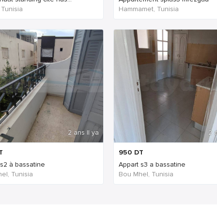
 Tunisia
Hammamet, Tunisia
2 ans Il ya
2 a
T
950
DT
 s2 à bassatine
Appart s3 a bassatine
el, Tunisia
Bou Mhel, Tunisia