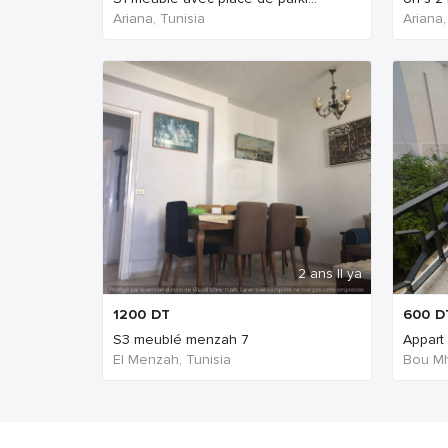
Ariana, Tunisia
Ariana,
2 ans Il ya
1200
DT
600
D
S3 meublé menzah 7
Appart
El Menzah, Tunisia
Bou Mh