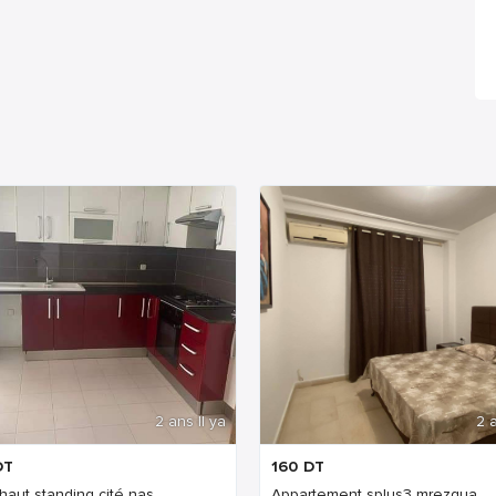
2 ans Il ya
2 a
DT
160
DT
haut standing cité nas...
Appartement splus3 mrezgua