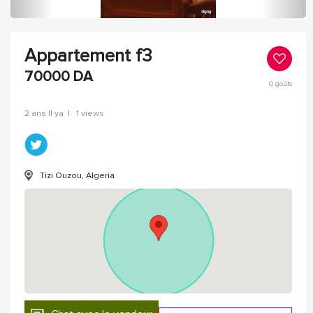
Appartement f3
70000
DA
0
goûts
2 ans Il ya
|
1 views
Tizi Ouzou, Algeria