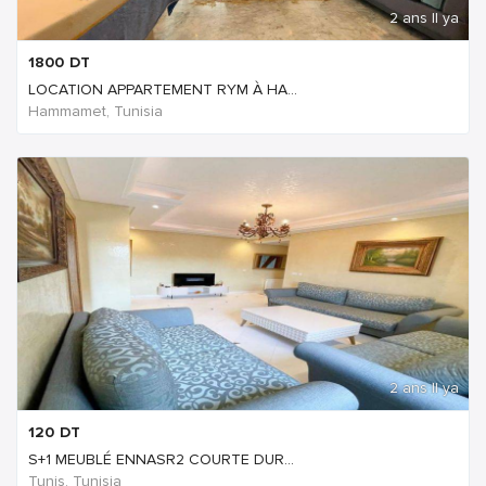
2 ans Il ya
1800
DT
LOCATION APPARTEMENT RYM À HA...
Hammamet, Tunisia
2 ans Il ya
120
DT
S+1 MEUBLÉ ENNASR2 COURTE DUR...
Tunis, Tunisia