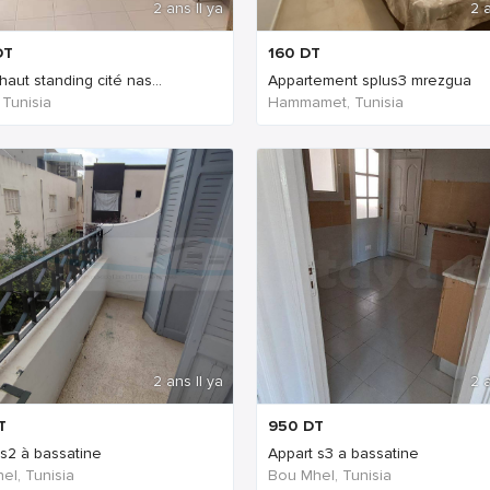
2 ans Il ya
2 a
DT
160
DT
haut standing cité nas...
Appartement splus3 mrezgua
 Tunisia
Hammamet, Tunisia
2 ans Il ya
2 a
T
950
DT
 s2 à bassatine
Appart s3 a bassatine
el, Tunisia
Bou Mhel, Tunisia