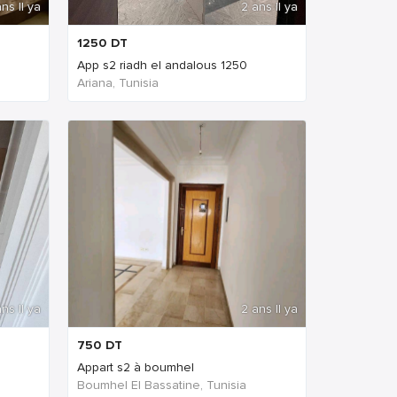
ns Il ya
2 ans Il ya
1250
DT
App s2 riadh el andalous 1250
Ariana, Tunisia
ns Il ya
2 ans Il ya
750
DT
Appart s2 à boumhel
Boumhel El Bassatine, Tunisia