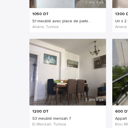
2 ans Il ya
1050
DT
1300
S1 meublé avec place de parki...
Un s 2 
Ariana, Tunisia
Ariana,
2 ans Il ya
1200
DT
600
D
S3 meublé menzah 7
Appart
El Menzah, Tunisia
Bou Mh