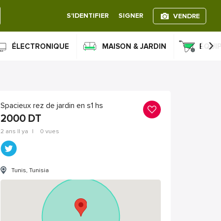
S'IDENTIFIER
SIGNER
VENDRE
›
ÉLECTRONIQUE
MAISON & JARDIN
ÉQUI
Spacieux rez de jardin en s1 hs
2000
DT
2 ans Il ya
|
0 vues
Tunis, Tunisia