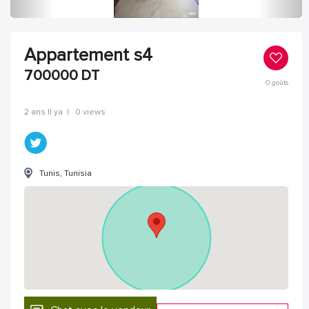
Appartement s4
700000
DT
0
goûts
2 ans Il ya
|
0 views
Tunis, Tunisia