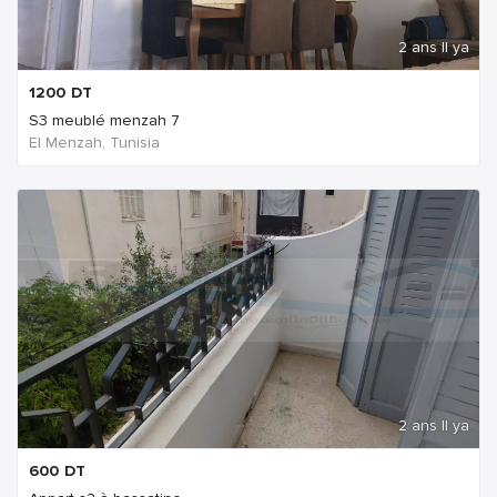
2 ans Il ya
1200
DT
S3 meublé menzah 7
El Menzah, Tunisia
2 ans Il ya
600
DT