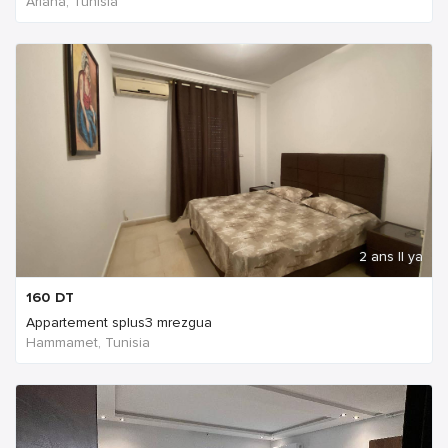
Ariana, Tunisia
2 ans Il ya
160
DT
Appartement splus3 mrezgua
Hammamet, Tunisia