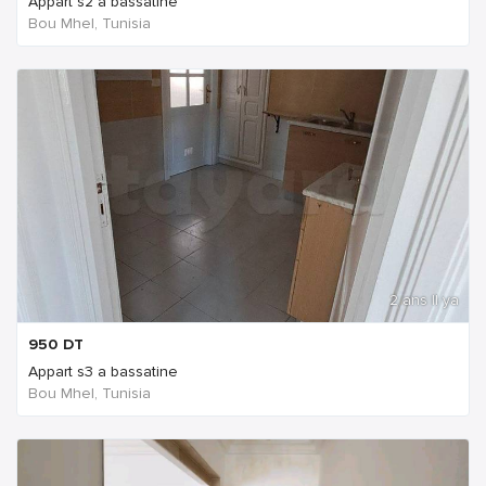
Appart s2 à bassatine
Bou Mhel, Tunisia
2 ans Il ya
950
DT
Appart s3 a bassatine
Bou Mhel, Tunisia