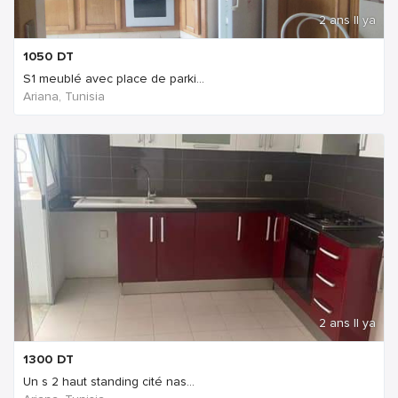
2 ans Il ya
1050
DT
S1 meublé avec place de parki...
Ariana, Tunisia
2 ans Il ya
1300
DT
Un s 2 haut standing cité nas...