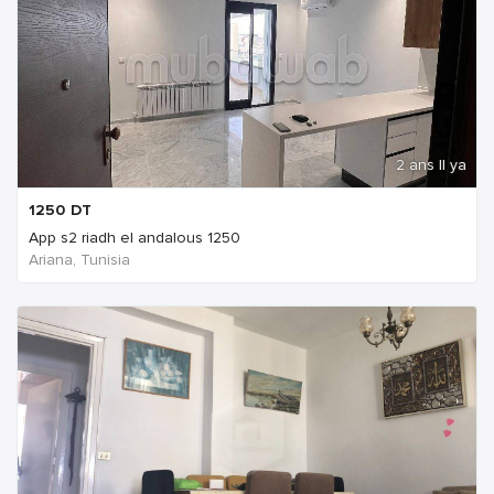
2 ans Il ya
1250
DT
App s2 riadh el andalous 1250
Ariana, Tunisia