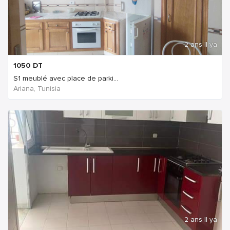
2 ans Il ya
1050
DT
S1 meublé avec place de parki...
Ariana, Tunisia
2 ans Il ya