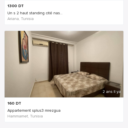
1300
DT
Un s 2 haut standing cité nas...
Ariana, Tunisia
2 ans Il ya
160
DT
Appartement splus3 mrezgua
Hammamet, Tunisia