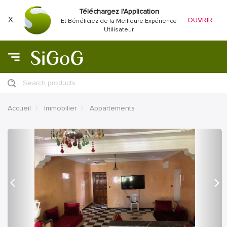
Téléchargez l'Application
X
OUVRIR
Et Bénéficiez de la Meilleure Expérience
Utilisateur
Search products
Accueil
Immobilier
Appartements
précédent
Proc