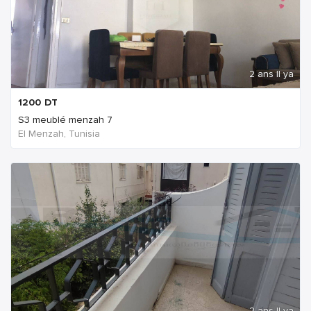
2 ans Il ya
1200
DT
S3 meublé menzah 7
El Menzah, Tunisia
2 ans Il ya