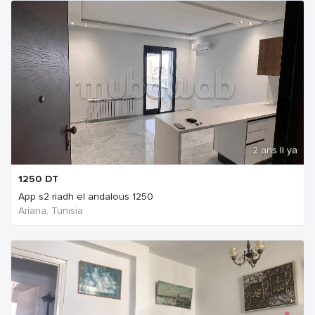
2 ans Il ya
1250
DT
App s2 riadh el andalous 1250
Ariana, Tunisia