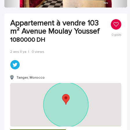
Appartement à vendre 103
m² Avenue Moulay Youssef
0
goûts
1080000
DH
2 ans Il ya
|
0 views
Tanger, Morocco