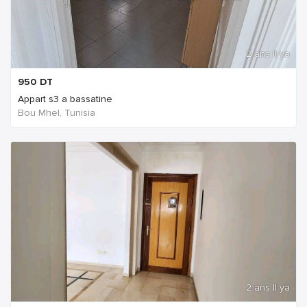
2 ans Il ya
950
DT
Appart s3 a bassatine
Bou Mhel, Tunisia
2 ans Il ya