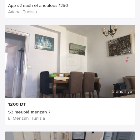
App s2 riadh el andalous 1250
Ariana, Tunisia
2 ans Il ya
1200
DT
S3 meublé menzah 7
El Menzah, Tunisia