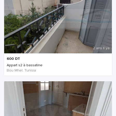
2 ans Il ya
600
DT
Appart s2 à bassatine
Bou Mhel, Tunisia