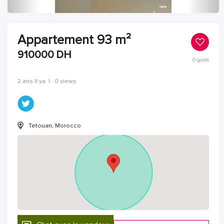
Appartement 93 m²
910000
DH
0
goûts
2 ans Il ya
|
0 views
Tetouan, Morocco