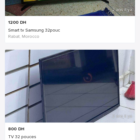
2 ans Il ya
1200
DH
Smart tv Samsung 32pouc
Rabat, Morocco
2 ans Il ya
800
DH
TV 32 pouces