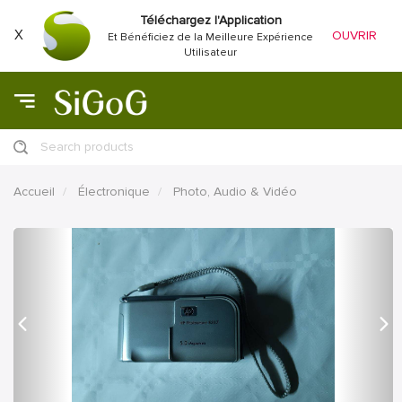
Téléchargez l'Application
X
OUVRIR
Et Bénéficiez de la Meilleure Expérience
Utilisateur
Search products
Accueil
Électronique
Photo, Audio & Vidéo
précédent
Proc