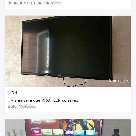
Jemaat Moul Blad, Morocco
2 ans Il ya
1
DH
TV smart marque KRÖHLER comme...
Salé, Morocco