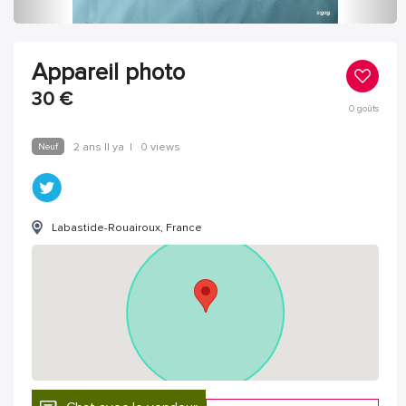
Appareil photo
30
€
0
goûts
Neuf
2 ans Il ya
|
0 views
Labastide-Rouairoux, France