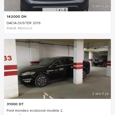
2 ans Il ya
142000
DH
DACIA DUSTER 2019
Rabat, Morocco
2 ans Il ya
31000
DT
Ford mondeo ecoboost modèle 2...