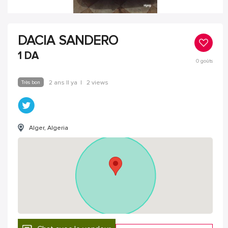
DACIA SANDERO
1
DA
0
goûts
Très bon
2 ans Il ya
|
2 views
Alger, Algeria