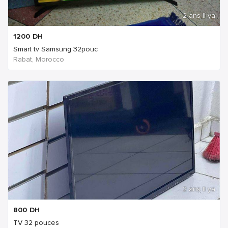
2 ans Il ya
1200
DH
Smart tv Samsung 32pouc
Rabat, Morocco
2 ans Il ya
800
DH
TV 32 pouces