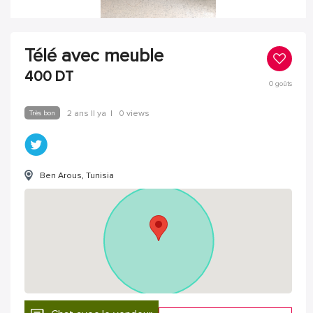
Télé avec meuble
400
DT
0
goûts
Très bon
2 ans Il ya
|
0 views
Ben Arous, Tunisia