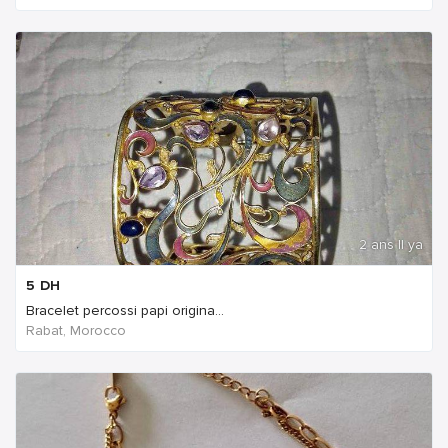
2 ans Il ya
5
DH
Bracelet percossi papi origina...
Rabat, Morocco