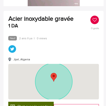
Acier inoxydable gravée
1
DA
0
goûts
Neuf
2 ans Il ya
|
0 views
Jijel, Algeria