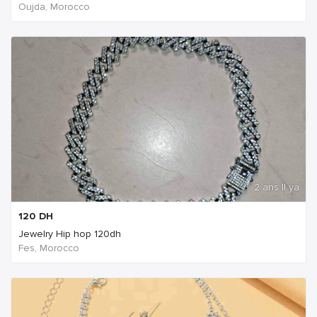
Oujda, Morocco
2 ans Il ya
120
DH
Jewelry Hip hop 120dh
Fes, Morocco