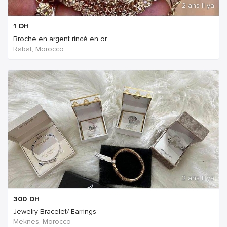
2 ans Il ya
1
DH
Broche en argent rincé en or
Rabat, Morocco
2 ans Il ya
300
DH
Jewelry Bracelet/ Earrings
Meknes, Morocco