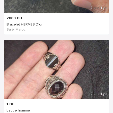
2 ans Il ya
2000
DH
Bracelet HERMES D’or
Salé, Maroc
2 ans Il ya
1
DH
bague homme