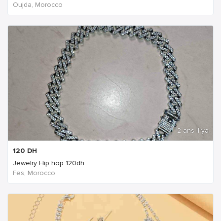
Oujda, Morocco
2 ans Il ya
120
DH
Jewelry Hip hop 120dh
Fes, Morocco