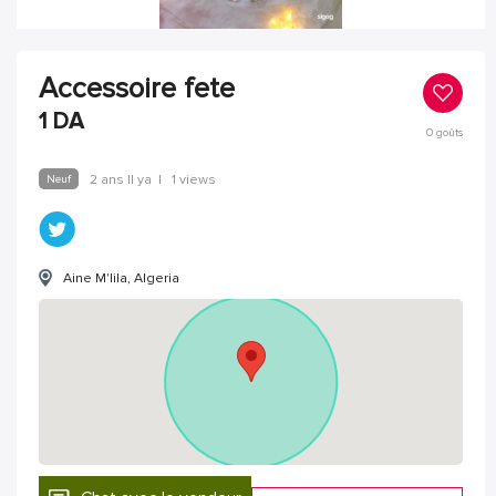
Accessoire fete
1
DA
0
goûts
Neuf
2 ans Il ya
|
1 views
Aine M'lila, Algeria