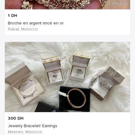
2 ans Il ya
1
DH
Broche en argent rincé en or
Rabat, Morocco
2 ans Il ya
300
DH
Jewelry Bracelet/ Earrings
Meknes, Morocco