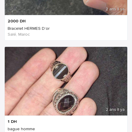
2 ans Il ya
2000
DH
Bracelet HERMES D’or
Salé, Maroc
2 ans Il ya
1
DH
bague homme