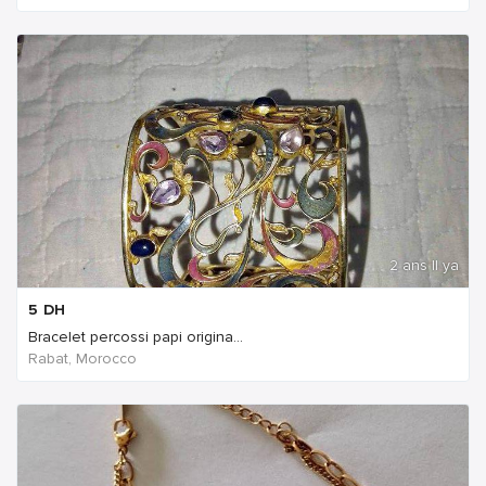
2 ans Il ya
5
DH
Bracelet percossi papi origina...
Rabat, Morocco