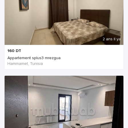
2 ans Il ya
160
DT
Appartement splus3 mrezgua
Hammamet, Tunisia