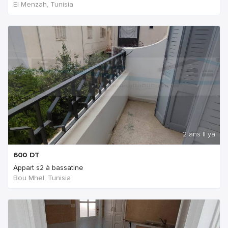
El Menzah, Tunisia
2 ans Il ya
600
DT
Appart s2 à bassatine
Bou Mhel, Tunisia