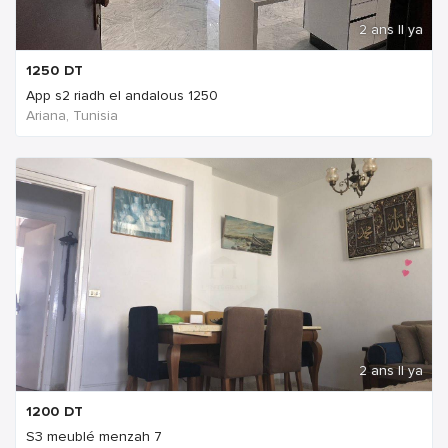
2 ans Il ya
1250
DT
App s2 riadh el andalous 1250
Ariana, Tunisia
2 ans Il ya
1200
DT
S3 meublé menzah 7