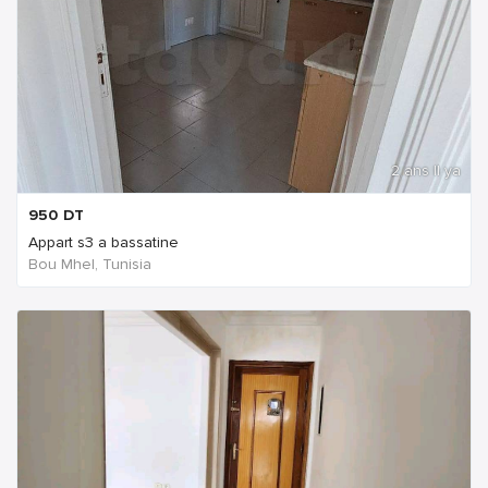
2 ans Il ya
950
DT
Appart s3 a bassatine
Bou Mhel, Tunisia