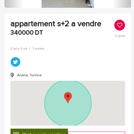
appartement s+2 a vendre
340000
DT
0
goûts
2 ans Il ya
|
1 views
Ariana, Tunisia