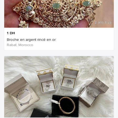
2 ans Il ya
1
DH
Broche en argent rincé en or
Rabat, Morocco
2 ans Il ya