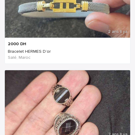
2 ans Il ya
2000
DH
Bracelet HERMES D’or
Salé, Maroc
2 ans Il ya