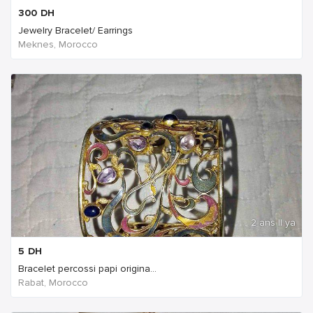
300
DH
Jewelry Bracelet/ Earrings
Meknes, Morocco
2 ans Il ya
5
DH
Bracelet percossi papi origina...
Rabat, Morocco