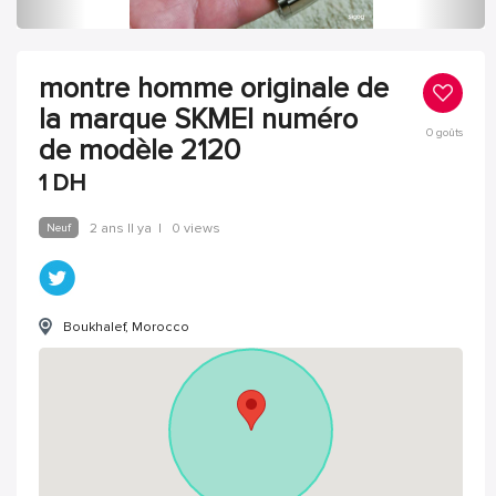
montre homme originale de
la marque SKMEI numéro
0
goûts
de modèle 2120
1
DH
Neuf
2 ans Il ya
|
0 views
Boukhalef, Morocco