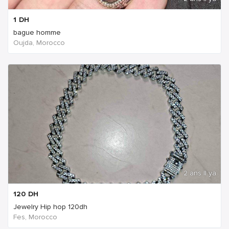
1
DH
bague homme
Oujda, Morocco
2 ans Il ya
120
DH
Jewelry Hip hop 120dh
Fes, Morocco