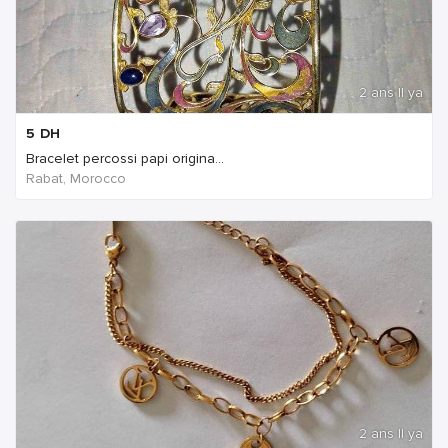
2 ans Il ya
5
DH
Bracelet percossi papi origina...
Rabat, Morocco
2 ans Il ya