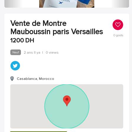
Vente de Montre
Mauboussin paris Versailles
0
goûts
1200
DH
Neuf
2 ans Il ya
|
0 views
Casablanca, Morocco