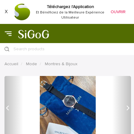
Téléchargez l'Application
X
OUVRIR
Et Bénéficiez de la Meilleure Expérience
Utilisateur
Search products
Accueil
Mode
Montres & Bijoux
précédent
Proc