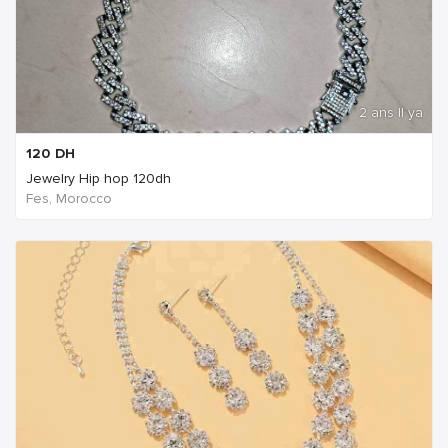
2 ans Il ya
120
DH
Jewelry Hip hop 120dh
Fes, Morocco