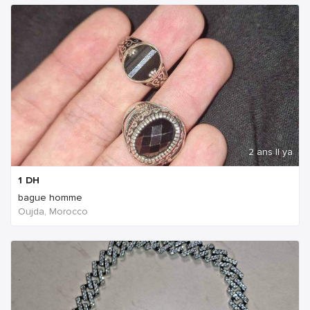
2 ans Il ya
1
DH
bague homme
Oujda, Morocco