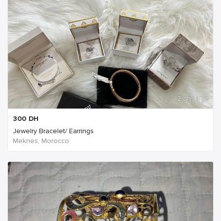
2 ans Il ya
300
DH
Jewelry Bracelet/ Earrings
Meknes, Morocco