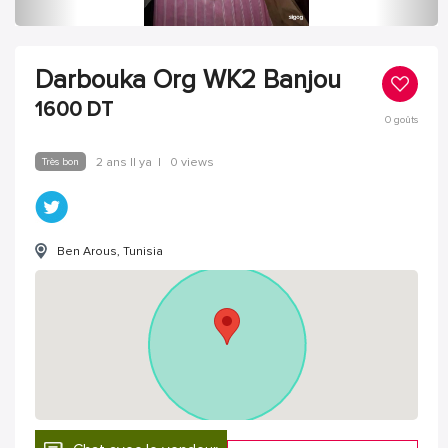
Darbouka Org WK2 Banjou
1600
DT
0
goûts
Très bon
2 ans Il ya
|
0 views
Ben Arous, Tunisia