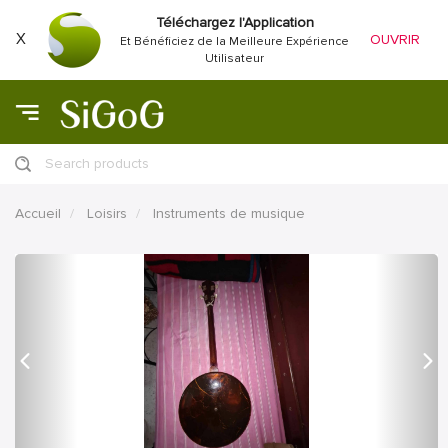
Téléchargez l'Application
X
OUVRIR
Et Bénéficiez de la Meilleure Expérience
Utilisateur
Search products
Accueil
Loisirs
Instruments de musique
précédent
Proc