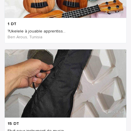
2 ans Il ya
1
DT
?Ukelele à jouable apprentiss...
Ben Arous, Tunisia
2 ans Il ya
15
DT
Etuit pour instrument de musiq...