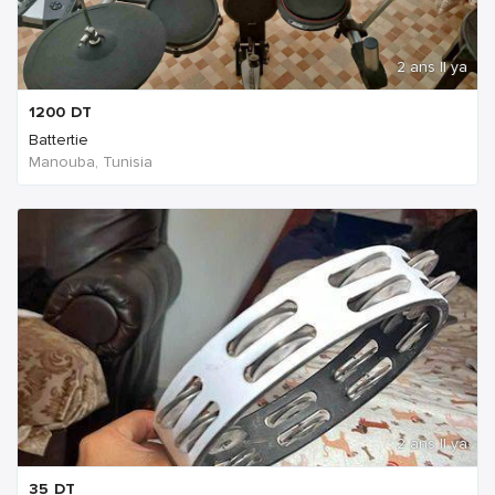
2 ans Il ya
1200
DT
Battertie
Manouba, Tunisia
2 ans Il ya
35
DT