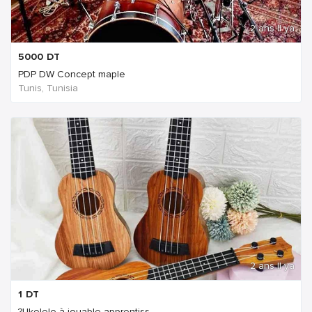
2 ans Il ya
5000
DT
PDP DW Concept maple
Tunis, Tunisia
2 ans Il ya
1
DT
?Ukelele à jouable apprentiss...