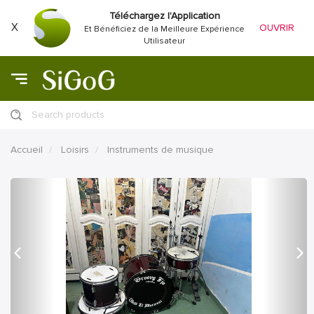
Téléchargez l'Application
X
OUVRIR
Et Bénéficiez de la Meilleure Expérience
Utilisateur
Search products
Accueil
Loisirs
Instruments de musique
précédent
Proc