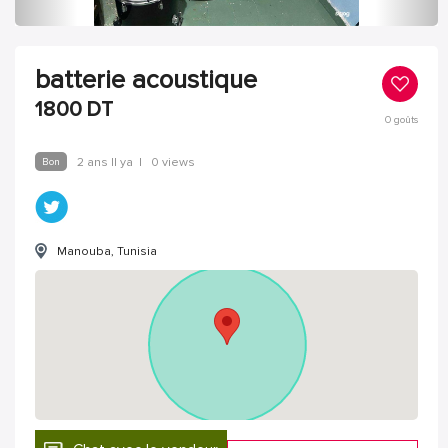
batterie acoustique
1800
DT
0
goûts
Bon
2 ans Il ya
|
0 views
Manouba, Tunisia