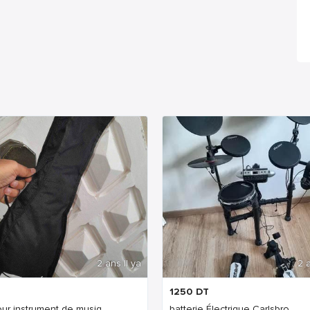
2 ans Il ya
2 a
1250
DT
our instrument de musiq...
batterie Électrique Carlsbro ...