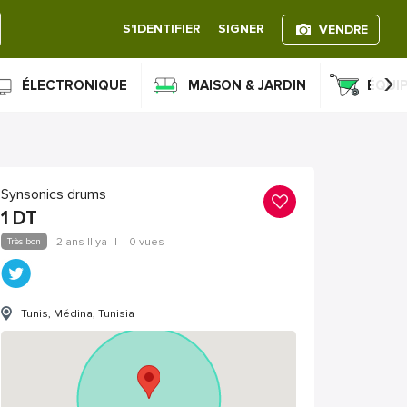
S'IDENTIFIER
SIGNER
VENDRE
›
ÉLECTRONIQUE
MAISON & JARDIN
ÉQUI
Synsonics drums
1
DT
Très bon
2 ans Il ya
|
0 vues
Tunis, Médina, Tunisia