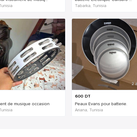
Tunisia
Tabarka, Tunisia
2 ans Il ya
2 a
600
DT
ment de musique occasion
Peaux Evans pour batterie.
Tunisia
Ariana, Tunisia