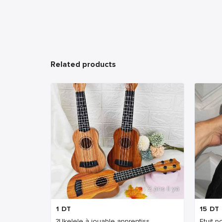
Related products
2 ans Il ya
1
DT
15
DT
?Ukelele à jouable apprentiss...
Etuit p