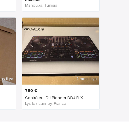
Manouba, Tunisia
ns Il ya
7 mois Il ya
750
€
Contrôleur DJ Pioneer DDJ-FLX...
Lys-lez-Lannoy, France