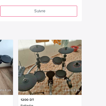
Suivre
ns Il ya
2 ans Il ya
1200
DT
Battertie