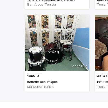
Ben Arous, Tunisia
Tunis, 
2 ans Il ya
1800
DT
35
DT
batterie acoustique
Instru
Manouba, Tunisia
Tunis, 