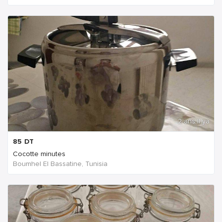
2 ans Il ya
85
DT
Cocotte minutes
Boumhel El Bassatine, Tunisia