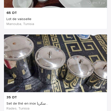
2 ans Il ya
65
DT
Lot de vaisselle
Manouba, Tunisia
2 ans Il ya
35
DT
Set de thé en inox سكريا...
Rades, Tunisia