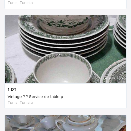
Tunis, Tunisia
2 ans Il ya
1
DT
Vintage ? ? Service de table p...
Tunis, Tunisia