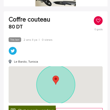
Coffre couteau
80
DT
0
goûts
Très bon
2 ans Il ya
|
0 views
Le Bardo, Tunisia