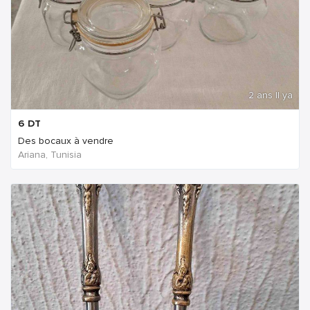
2 ans Il ya
6
DT
Des bocaux à vendre
Ariana, Tunisia