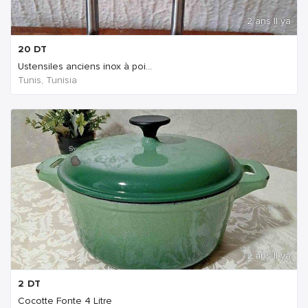
2 ans Il ya
20
DT
Ustensiles anciens inox à poi...
Tunis, Tunisia
2 ans Il ya
2
DT
Cocotte Fonte 4 Litre