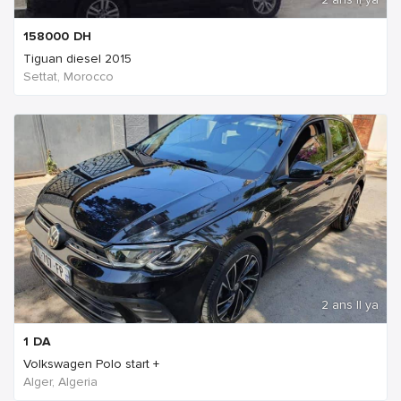
158000
DH
Tiguan diesel 2015
Settat, Morocco
2 ans Il ya
1
DA
Volkswagen Polo start +
Alger, Algeria