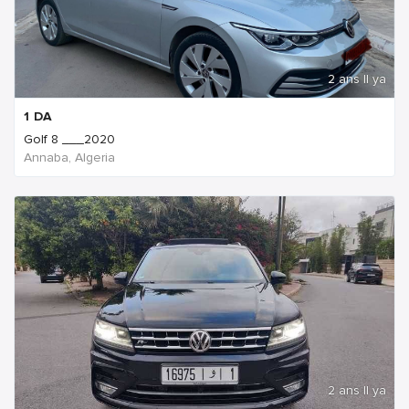
2 ans Il ya
1
DA
Golf 8 ___2020
Annaba, Algeria
2 ans Il ya