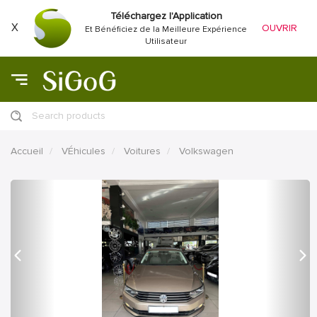
Téléchargez l'Application
X
OUVRIR
Et Bénéficiez de la Meilleure Expérience
Utilisateur
Search products
Accueil
VÉhicules
Voitures
Volkswagen
précédent
Proc