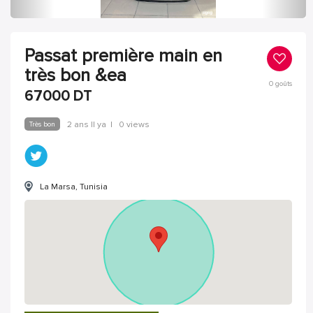
Passat première main en
très bon &ea
0
goûts
67000
DT
Très bon
2 ans Il ya
|
0 views
La Marsa, Tunisia