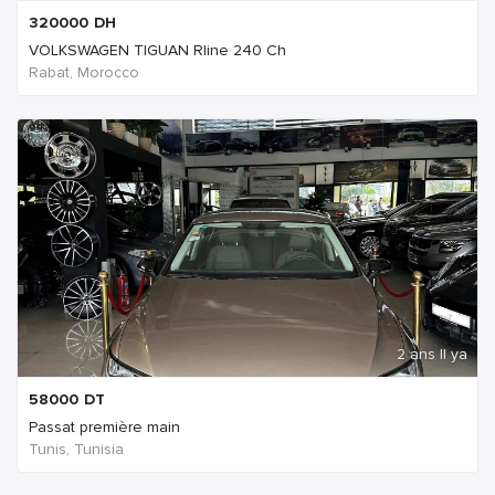
320000
DH
VOLKSWAGEN TIGUAN Rline 240 Ch
Rabat, Morocco
2 ans Il ya
58000
DT
Passat première main
Tunis, Tunisia