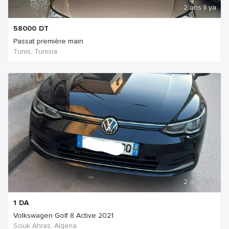
2 ans Il ya
58000
DT
Passat première main
Tunis, Tunisia
2 ans Il ya
1
DA
Volkswagen Golf 8 Active 2021
Souk Ahras, Algeria