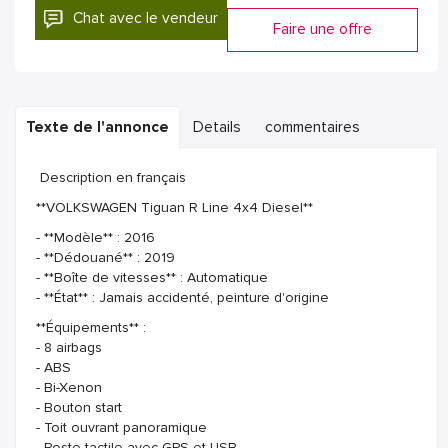
Chat avec le vendeur
Faire une offre
Texte de l'annonce
Details
commentaires
Description en français
**VOLKSWAGEN Tiguan R Line 4x4 Diesel**
- **Modèle** : 2016
- **Dédouané** : 2019
- **Boîte de vitesses** : Automatique
- **État** : Jamais accidenté, peinture d'origine
**Équipements** :
- 8 airbags
- ABS
- Bi-Xenon
- Bouton start
- Toit ouvrant panoramique
- Poste tactile avec GPS et USB