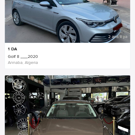
2 ans Il ya
1
DA
Golf 8 ___2020
Annaba, Algeria