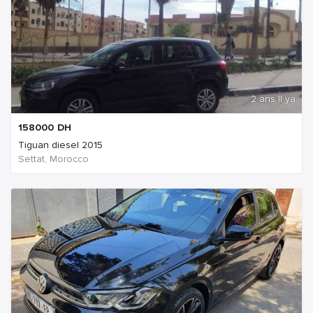
2 ans Il ya
158000
DH
Tiguan diesel 2015
Settat, Morocco