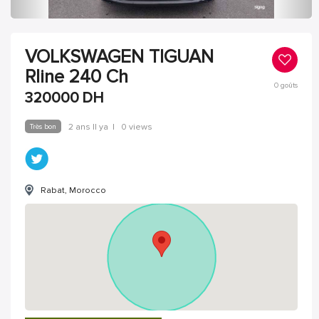
VOLKSWAGEN TIGUAN
Rline 240 Ch
0
goûts
320000
DH
Très bon
2 ans Il ya
|
0 views
Rabat, Morocco