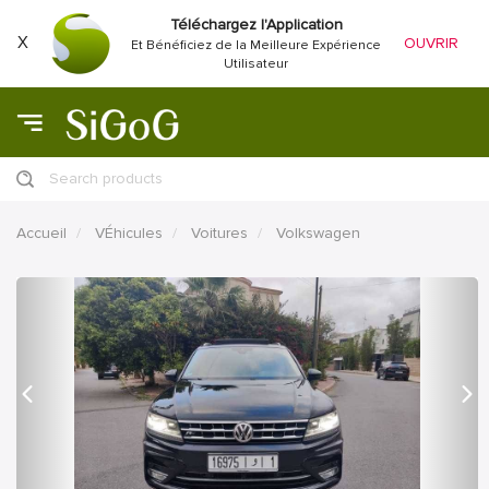
Téléchargez l'Application
X
OUVRIR
Et Bénéficiez de la Meilleure Expérience
Utilisateur
Search products
Accueil
VÉhicules
Voitures
Volkswagen
précédent
Proc