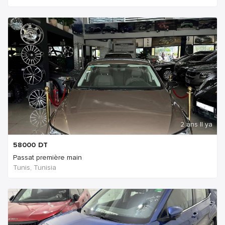
2 ans Il ya
58000
DT
Passat première main
Tunis, Tunisia