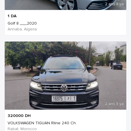
2 ans Il ya
1
DA
Golf 8 ___2020
Annaba, Algeria
2 ans Il ya
320000
DH
VOLKSWAGEN TIGUAN Rline 240 Ch
Rabat, Morocco