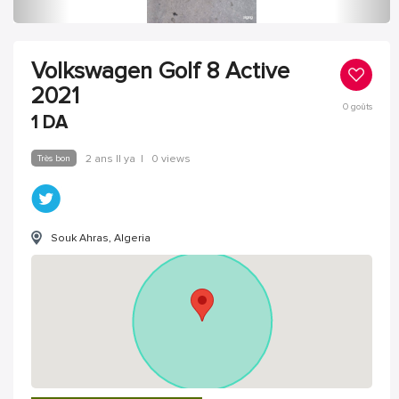
Volkswagen Golf 8 Active
2021
0
goûts
1
DA
Très bon
2 ans Il ya
|
0 views
Souk Ahras, Algeria