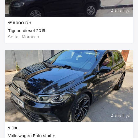
2 ans Il ya
158000
DH
Tiguan diesel 2015
Settat, Morocco
2 ans Il ya
1
DA
Volkswagen Polo start +