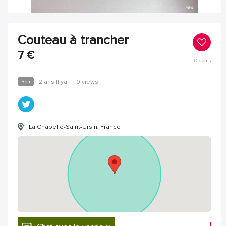
Couteau à trancher
7
€
0
goûts
Bon
2 ans Il ya
|
0 views
La Chapelle-Saint-Ursin, France