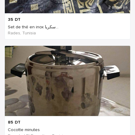
2 ans Il ya
35
DT
Set de thé en inox سكريا...
Rades, Tunisia
2 ans Il ya
85
DT
Cocotte minutes