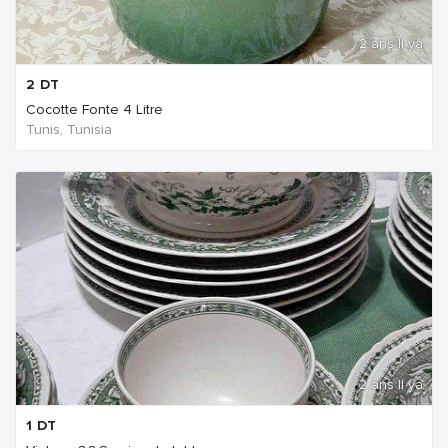
2 ans Il ya
2
DT
Cocotte Fonte 4 Litre
Tunis, Tunisia
2 ans Il ya
1
DT