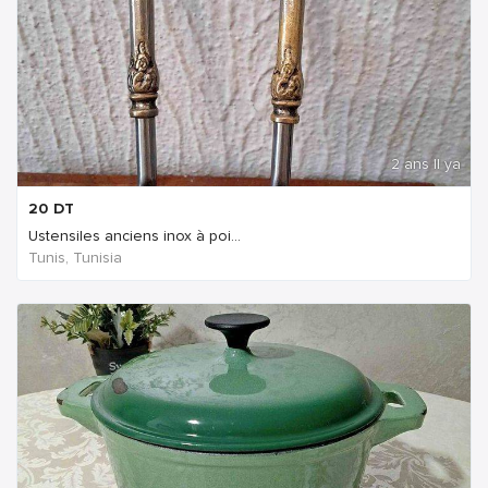
2 ans Il ya
20
DT
Ustensiles anciens inox à poi...
Tunis, Tunisia