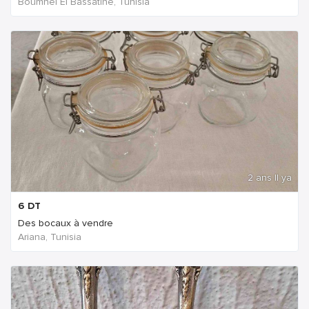
Boumhel El Bassatine, Tunisia
2 ans Il ya
6
DT
Des bocaux à vendre
Ariana, Tunisia