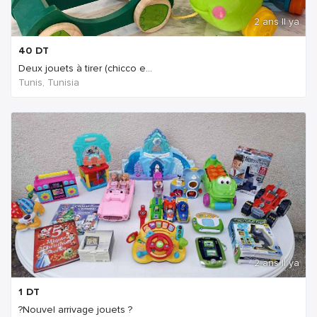
2 ans Il ya
40
DT
Deux jouets à tirer (chicco e...
Tunis, Tunisia
2 ans Il ya
1
DT
?Nouvel arrivage jouets ?