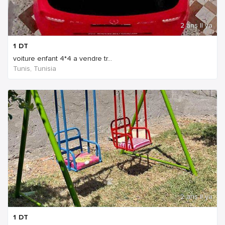
2 ans Il ya
1
DT
voiture enfant 4*4 a vendre tr...
Tunis, Tunisia
2 ans Il ya
1
DT