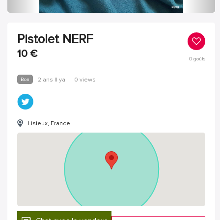
Pistolet NERF
10
€
0
goûts
Bon
2 ans Il ya
|
0 views
Lisieux, France