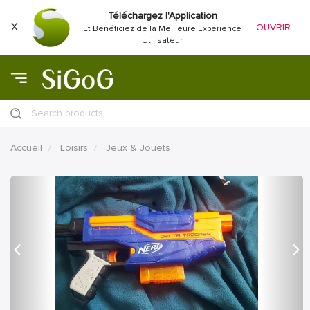
Téléchargez l'Application
X
OUVRIR
Et Bénéficiez de la Meilleure Expérience
Utilisateur
Search products
Accueil
Loisirs
Jeux & Jouets
précédent
Proc