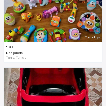
2 ans Il ya
1
DT
Des jouets
Tunis, Tunisia