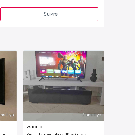
Suivre
ns Il ya
2 ans Il ya
2500
DH
me...
Smart Tv revolution 4K 50 pouc...