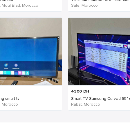
 Moul Blad, Morocco
Salé, Morocco
2 ans Il ya
2 a
4300
DH
g smart tv
Smart TV Samsung Curved 55" s
, Morocco
Rabat, Morocco