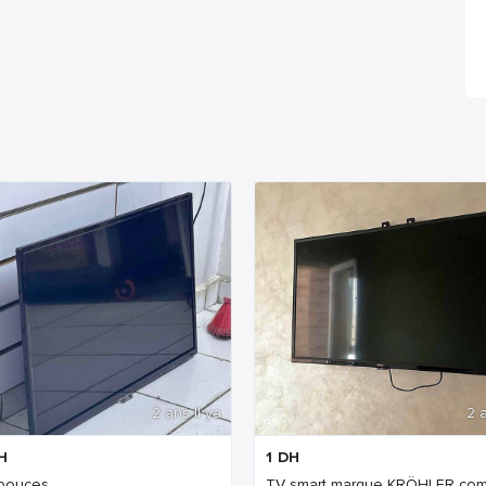
2 ans Il ya
2 a
H
1
DH
pouces
TV smart marque KRÖHLER com