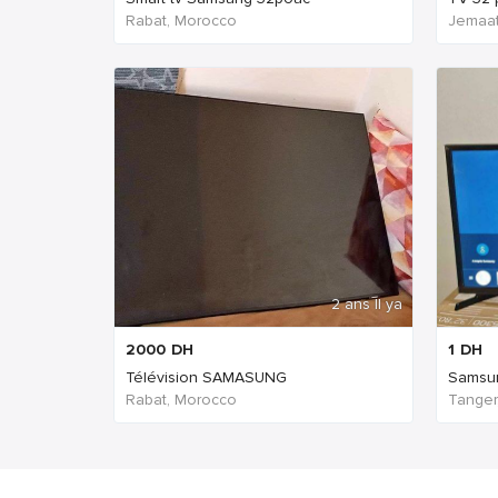
Rabat, Morocco
Jemaat
2 ans Il ya
2000
DH
1
DH
Télévision SAMASUNG
Samsun
Rabat, Morocco
Tanger