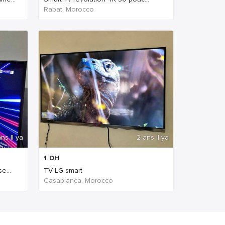
Rabat, Morocco
ns Il ya
2 ans Il ya
1
DH
e...
TV LG smart
Casablanca, Morocco