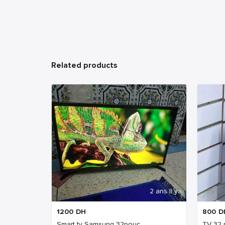
Related products
2 ans Il ya
1200
DH
800
D
Smart tv Samsung 32pouc
TV 32 