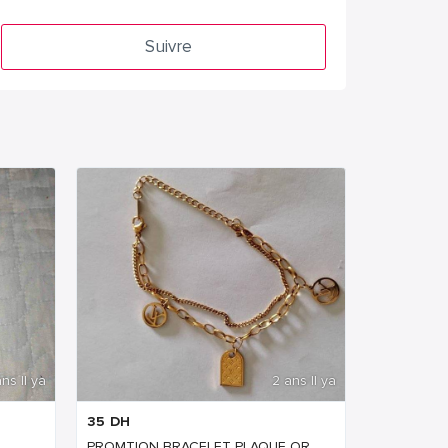
Suivre
ns Il ya
2 ans Il ya
35
DH
PROMTION BRACELET PLAQUE OR