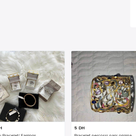
2 ans Il ya
2 a
H
5
DH
 Bracelet/ Earrings
Bracelet percossi papi origina...