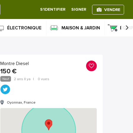
S'IDENTIFIER
SIGNER
VENDRE
›
ÉLECTRONIQUE
MAISON & JARDIN
ÉQUI
Montre Diesel
150
€
Neuf
2 ans Il ya
|
0 vues
Oyonnax, France