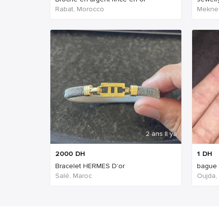
Rabat, Morocco
Mekne
2 ans Il ya
2000
DH
1
DH
Bracelet HERMES D’or
bague
Salé, Maroc
Oujda,