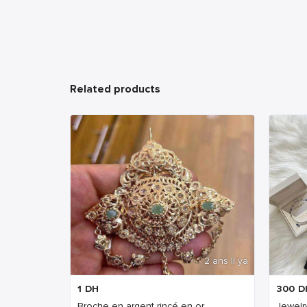
Related products
2 ans Il ya
1
DH
300
D
Broche en argent rincé en or
Jewelry