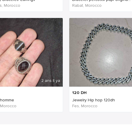
s, Morocco
Rabat, Morocco
2 ans Il ya
2 a
120
DH
 homme
Jewelry Hip hop 120dh
 Morocco
Fes, Morocco