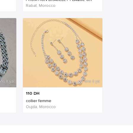
Rabat, Morocco
ns Il ya
2 ans Il ya
110
DH
collier femme
Oujda, Morocco