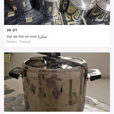
2 ans Il ya
35
DT
Set de thé en inox سكريا...
Rades, Tunisia
2 ans Il ya