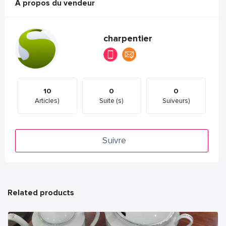
A propos du vendeur
charpentier
10
0
0
Articles)
Suite (s)
Suiveurs)
Suivre
Related products