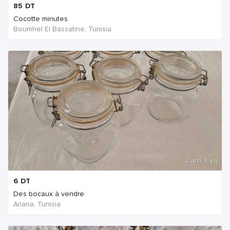
85
DT
Cocotte minutes
Boumhel El Bassatine, Tunisia
2 ans Il ya
6
DT
Des bocaux à vendre
Ariana, Tunisia