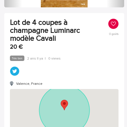
Lot de 4 coupes à
champagne Luminarc
0
goûts
modèle Cavali
20
€
Très bon
2 ans Il ya
|
0 views
Valence, France