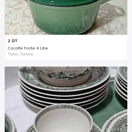
2 ans Il ya
2
DT
Cocotte Fonte 4 Litre
Tunis, Tunisia
2 ans Il ya