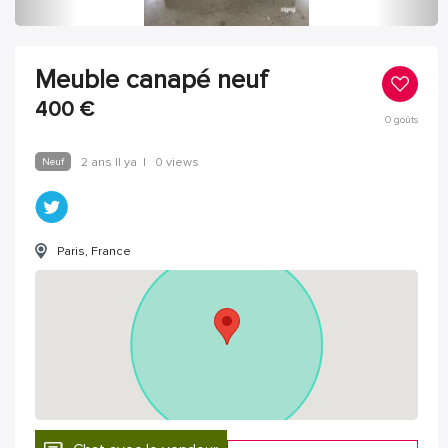
Meuble canapé neuf
400
€
0
goûts
Neuf
2 ans Il ya
|
0 views
Paris, France