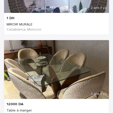
2 ans Il ya
1
DH
MIROIR MURALE
Casablanca, Morocco
2 ans Il ya
12000
DA
Table à manger