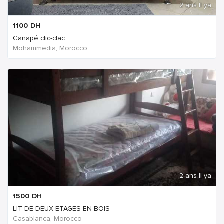
2 ans Il ya
1100
DH
Canapé clic-clac
Mohammedia, Morocco
2 ans Il ya
1500
DH
LIT DE DEUX ETAGES EN BOIS
Casablanca, Morocco