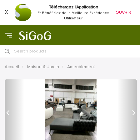
Téléchargez l'Application
X
OUVRIR
Et Bénéficiez de la Meilleure Expérience
Utilisateur
Search products
Accueil
Maison & Jardin
Ameublement
précédent
Proc