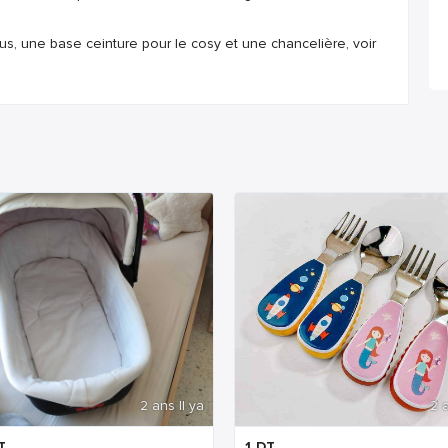
s, une base ceinture pour le cosy et une chancelière, voir
2 ans Il ya
2 a
T
1
DT