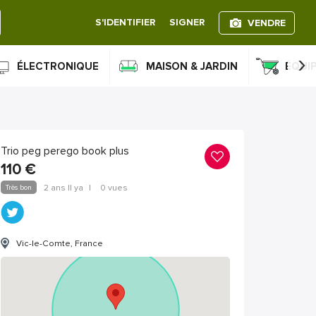
S'IDENTIFIER
SIGNER
VENDRE
›
ÉLECTRONIQUE
MAISON & JARDIN
ÉQUI
Trio peg perego book plus
110
€
Très bon
2 ans Il ya
|
0 vues
Vic-le-Comte, France