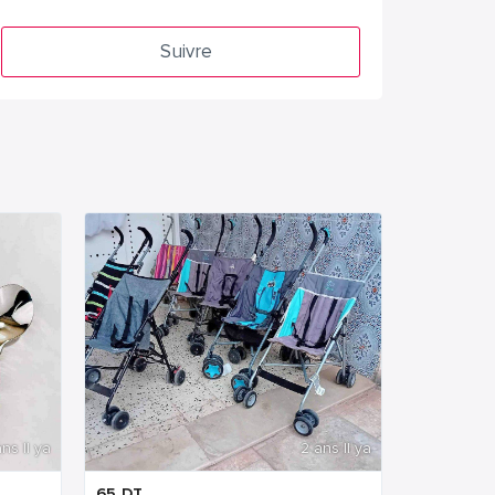
Suivre
ns Il ya
2 ans Il ya
65
DT