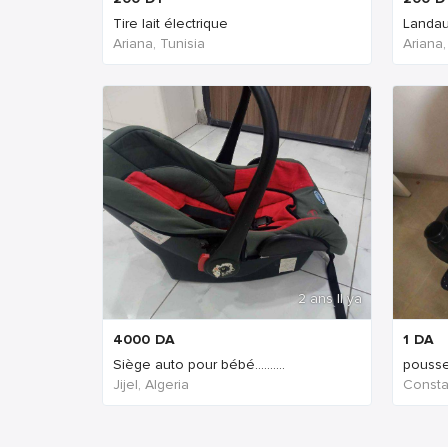
Tire lait électrique
Landa
Ariana, Tunisia
Ariana,
2 ans Il ya
4000
DA
1
DA
Siège auto pour bébé..........
pousse
Jijel, Algeria
Consta