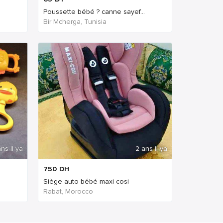
Poussette bébé ? canne sayef...
Bir Mcherga, Tunisia
ns Il ya
2 ans Il ya
750
DH
Siège auto bébé maxi cosi
Rabat, Morocco