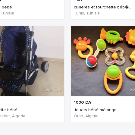
u bébé
cuillères et fourchette béb�...
 Tunisia
Tunis, Tunisia
2 ans Il ya
2 a
1000
DA
tte bébé
Jouets bébé mélange
ntine, Algeria
Oran, Algeria