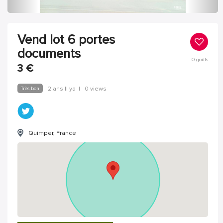
Vend lot 6 portes
documents
0
goûts
3
€
Très bon
2 ans Il ya
|
0 views
Quimper, France