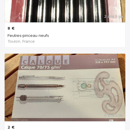
2 ans Il ya
8
€
Feutres-pinceau neufs
Toulon, France
2 ans Il ya
2
€