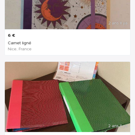
2 ans Il ya
6
€
Carnet ligné
Nice, France
2 ans Il ya