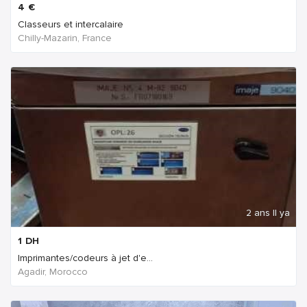
4
€
Classeurs et intercalaire
Chilly-Mazarin, France
2 ans Il ya
1
DH
Imprimantes/codeurs à jet d'e...
Agadir, Morocco