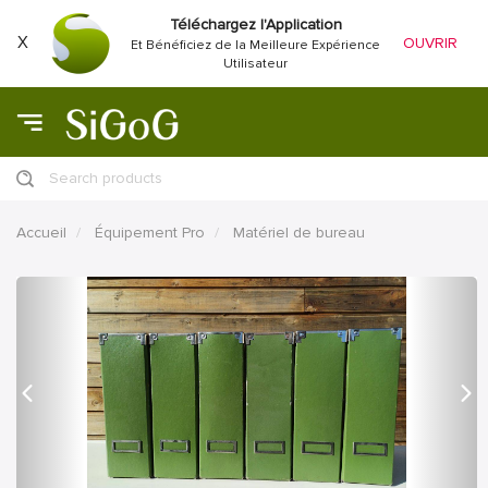
Téléchargez l'Application
X
OUVRIR
Et Bénéficiez de la Meilleure Expérience
Utilisateur
Search products
Accueil
Équipement Pro
Matériel de bureau
précédent
Proc