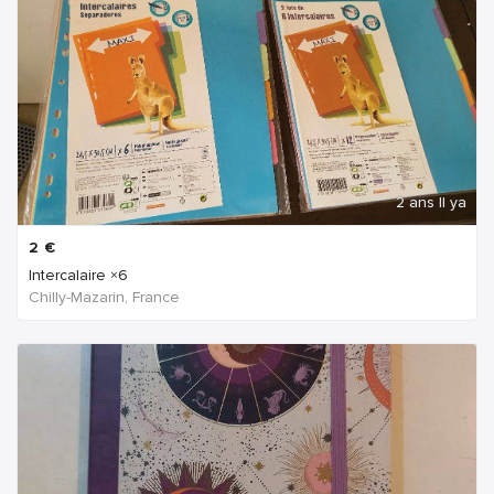
2 ans Il ya
2
€
Intercalaire ×6
Chilly-Mazarin, France