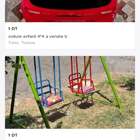
2 ans Il ya
1
DT
voiture enfant 4*4 a vendre tr...
Tunis, Tunisia
2 ans Il ya
1
DT