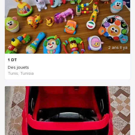
2 ans Il ya
1
DT
Des jouets
Tunis, Tunisia