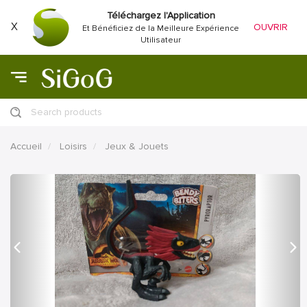
Téléchargez l'Application
X
OUVRIR
Et Bénéficiez de la Meilleure Expérience
Utilisateur
Search products
Accueil
Loisirs
Jeux & Jouets
précédent
Proc