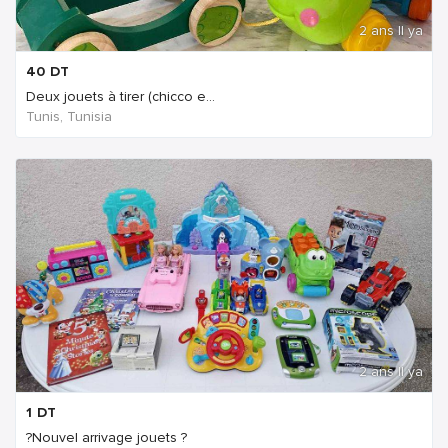
2 ans Il ya
40
DT
Deux jouets à tirer (chicco e...
Tunis, Tunisia
2 ans Il ya
1
DT
?Nouvel arrivage jouets ?