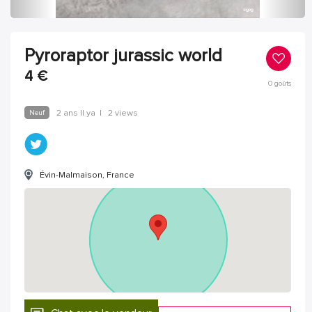
Pyroraptor jurassic world
4
€
0
goûts
Neuf
2 ans Il ya
|
2 views
Évin-Malmaison, France